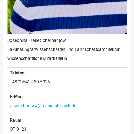
Innenrevision
Institut für Musik
IT Service Center
Kommunikation und
Josephina Tralle Scherbanjow
Marketing
Fakultät Agrarwissenschaften und Landschaftsarchitektur
LearningCenter
wissenschaftliche Mitarbeiterin
Nachhaltigkeit
Telefon
Personal
+49(0)541 969-5326
Personalentwicklung
Personalrat
E-Mail
Präsidialbüro
j.scherbanjow@hs-osnabrueck.de
Professional School
Raum
Projekte des Präsidiums
OT 0123
Projektmanagement Office