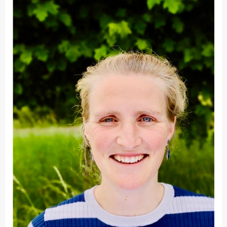
Fakultät
Ingenieurwissenschaften
und Informatik
Fakultät Management,
Kultur und Technik
Fakultät Wirtschafts- und
Sozialwissenschaften
Finanzen
Forschung, Kooperation,
Drittmittel
Gebäude und Technik
Gesellschaftliches
Engagement
Gleichstellungsbüro
Hochschulleitung
Hochschulplanung/-
strategie