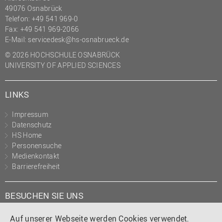
49076 Osnabrück
Telefon: +49 541 969-0
Fax: +49 541 969-2066
E-Mail:
servicedesk@hs-osnabrueck.de
© 2026 HOCHSCHULE OSNABRÜCK
UNIVERSITY OF APPLIED SCIENCES
LINKS
Impressum
Datenschutz
HS Home
Personensuche
Medienkontakt
Barrierefreiheit
BESUCHEN SIE UNS
Instagram
Tiktok
LinkedIn
YouTube
Facebook
Auf unserer Webseite werden Cookies verwendet.