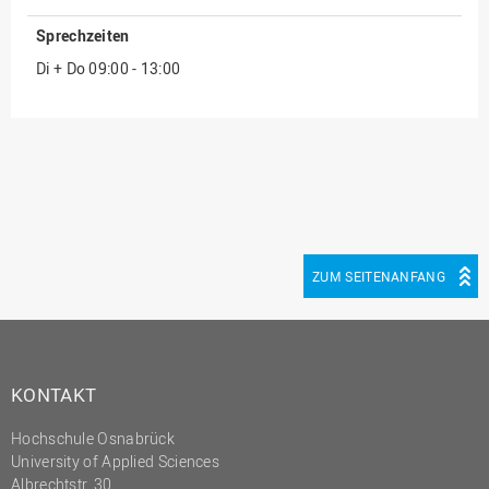
(PMO)
Sprechzeiten
Prozessmanagement
Di + Do 09:00 - 13:00
Recht
Science to Business GmbH
Studierendensekretariat
Studium und Lehre
Transfer- und
Innovationsmanagement
ZUM SEITENANFANG
KONTAKT
Hochschule Osnabrück
University of Applied Sciences
Albrechtstr. 30