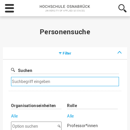
Hochschule
Osnabrück
-
University
of
Personensuche
Applied
Sciences
Filter
Suchen
Suchfilter
entfernen
Organisationseinheiten
Rolle
Alle
Alle
Option
Professor*innen