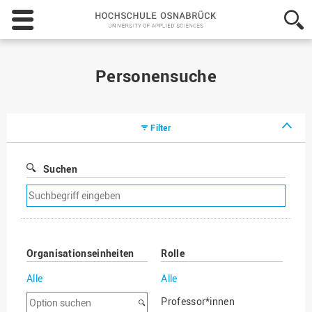
Hochschule
Osnabrück
-
University
of
Personensuche
Applied
Sciences
Filter
Suchen
Suchfilter
entfernen
Organisationseinheiten
Rolle
Alle
Alle
Option
Professor*innen