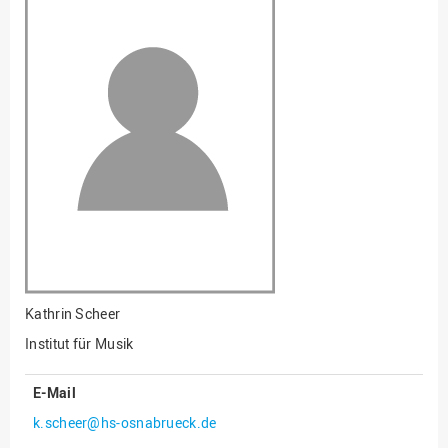
Fakultät
Ingenieurwissenschaften
und Informatik
Fakultät Management,
Kultur und Technik
Fakultät Wirtschafts- und
Sozialwissenschaften
Finanzen
Forschung, Kooperation,
Drittmittel
Gebäude und Technik
Gesellschaftliches
Kathrin Scheer
Engagement
Institut für Musik
Gleichstellungsbüro
E-Mail
Hochschulleitung
k.scheer@hs-osnabrueck.de
Hochschulplanung/-
strategie