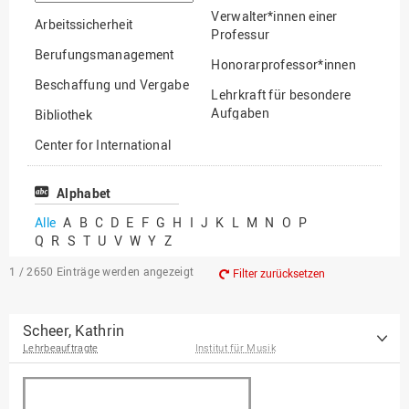
suchen
Verwalter*innen einer
Arbeitssicherheit
Professur
Berufungsmanagement
Honorarprofessor*innen
Beschaffung und Vergabe
Lehrkraft für besondere
Aufgaben
Bibliothek
Mitarbeiter*innen
Center for International
Mobility
Lehrbeauftragte
Center for International
Alphabet
Gastwissenschaftler*innen
Students
Alle
A
B
C
D
E
F
G
H
I
J
K
L
M
N
O
P
Professor*innen im
Q
R
S
T
U
V
W
Y
Z
Chancengerechtigkeit
Ruhestand
eLearning Competence
1 / 2650
Einträge werden angezeigt
Filter zurücksetzen
Center
EU-Büro
Scheer, Kathrin
Lehrbeauftragte
Institut für Musik
Fakultät
Agrarwissenschaften und
Landschaftsarchitektur