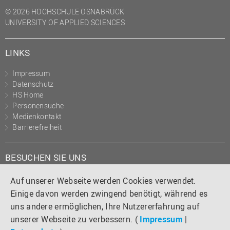
(PMO)
© 2026 HOCHSCHULE OSNABRÜCK
UNIVERSITY OF APPLIED SCIENCES
Prozessmanagement
Recht
LINKS
Science to Business GmbH
Impressum
Studierendensekretariat
Datenschutz
Studium und Lehre
HS Home
Personensuche
Transfer- und
Medienkontakt
Innovationsmanagement
Barrierefreiheit
BESUCHEN SIE UNS
Instagram
Tiktok
LinkedIn
YouTube
Facebook
Auf unserer Webseite werden Cookies verwendet.
Einige davon werden zwingend benötigt, während es
uns andere ermöglichen, Ihre Nutzererfahrung auf
unserer Webseite zu verbessern. (
Impressum
|