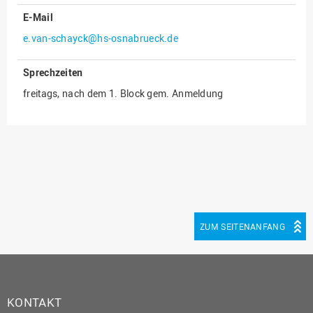
E-Mail
Innenrevision
e.van-schayck@hs-osnabrueck.de
Institut für Musik
IT Service Center
Sprechzeiten
Kommunikation und
freitags, nach dem 1. Block gem. Anmeldung
Marketing
LearningCenter
Nachhaltigkeit
Personal
Personalentwicklung
Personalrat
ZUM SEITENANFANG
Präsidialbüro
Professional School
Projekte des Präsidiums
KONTAKT
Projektmanagement Office