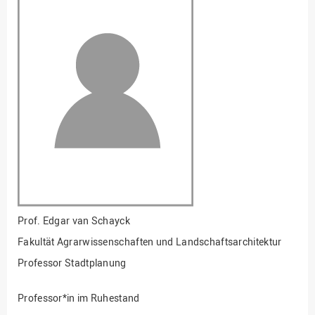
Fakultät
Ingenieurwissenschaften
und Informatik
Fakultät Management,
Kultur und Technik
Fakultät Wirtschafts- und
Sozialwissenschaften
Finanzen
Forschung, Kooperation,
Drittmittel
Gebäude und Technik
Gesellschaftliches
Prof.
Edgar van Schayck
Engagement
Fakultät Agrarwissenschaften und Landschaftsarchitektur
Gleichstellungsbüro
Professor Stadtplanung
Hochschulleitung
Professor*in im Ruhestand
Hochschulplanung/-
strategie