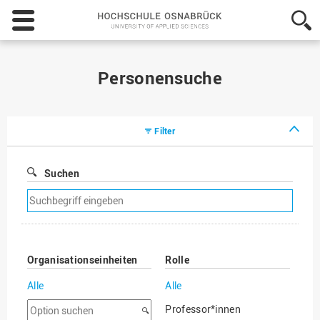
Hochschule
Osnabrück
-
University
of
Personensuche
Applied
Sciences
Filter
Suchen
Suchfilter
entfernen
Organisationseinheiten
Rolle
Alle
Alle
Option
Professor*innen