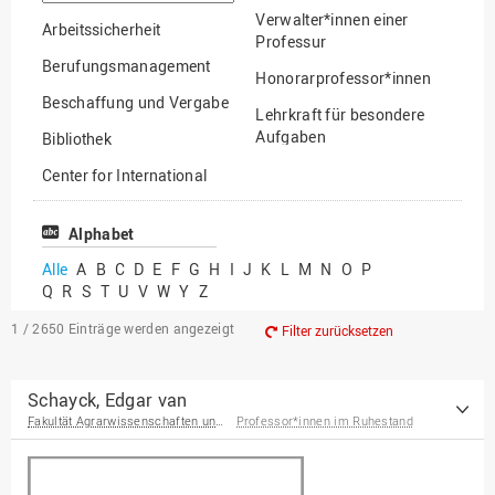
suchen
Verwalter*innen einer
Arbeitssicherheit
Professur
Berufungsmanagement
Honorarprofessor*innen
Beschaffung und Vergabe
Lehrkraft für besondere
Aufgaben
Bibliothek
Mitarbeiter*innen
Center for International
Mobility
Lehrbeauftragte
Center for International
Alphabet
Gastwissenschaftler*innen
Students
Alle
A
B
C
D
E
F
G
H
I
J
K
L
M
N
O
P
Professor*innen im
Q
R
S
T
U
V
W
Y
Z
Chancengerechtigkeit
Ruhestand
eLearning Competence
1 / 2650
Einträge werden angezeigt
Filter zurücksetzen
Center
EU-Büro
Schayck, Edgar van
Fakultät Agrarwissenschaften und Landschaftsarchitektur
Professor*innen im Ruhestand
Fakultät
Agrarwissenschaften und
Landschaftsarchitektur