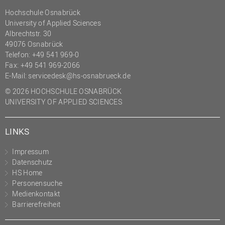
(PMO)
Hochschule Osnabrück
University of Applied Sciences
Prozessmanagement
Albrechtstr. 30
Recht
49076 Osnabrück
Telefon: +49 541 969-0
Science to Business GmbH
Fax: +49 541 969-2066
E-Mail:
servicedesk@hs-osnabrueck.de
Studierendensekretariat
© 2026 HOCHSCHULE OSNABRÜCK
Studium und Lehre
UNIVERSITY OF APPLIED SCIENCES
Transfer- und
Innovationsmanagement
LINKS
Impressum
Datenschutz
HS Home
Personensuche
Medienkontakt
Barrierefreiheit