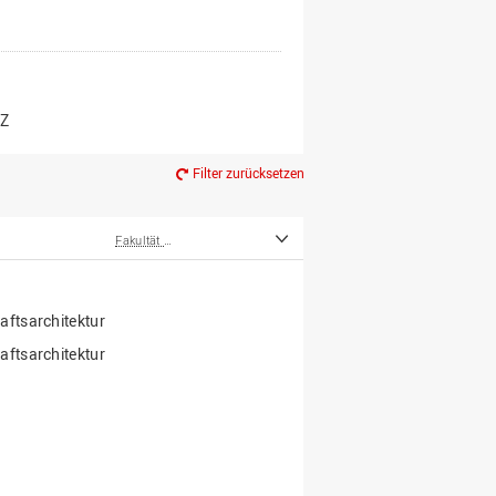
er*innen
m Ruhestand
Z
Filter zurücksetzen
Fakultät Agrarwissenschaften und Landschaftsarchitektur
ftsarchitektur
ftsarchitektur