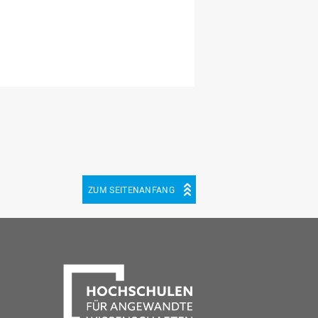
ZUM SEITENANFANG
be
cebook