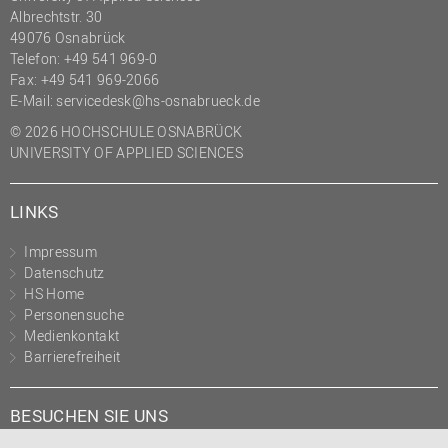
Albrechtstr. 30
(PMO)
49076 Osnabrück
Prozessmanagement
Telefon: +49 541 969-0
Fax: +49 541 969-2066
Recht
E-Mail:
servicedesk@hs-osnabrueck.de
Science to Business GmbH
© 2026 HOCHSCHULE OSNABRÜCK
Studierendensekretariat
UNIVERSITY OF APPLIED SCIENCES
Studium und Lehre
LINKS
Transfer- und
Innovationsmanagement
Impressum
Datenschutz
HS Home
Personensuche
Medienkontakt
Barrierefreiheit
BESUCHEN SIE UNS