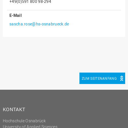
+49(0)591 800 98-294
Innenrevision
E-Mail
Institut für Musik
sascha.rose@hs-osnabrueck.de
IT Service Center
Kommunikation und
Marketing
LearningCenter
Nachhaltigkeit
Personal
ZUM SEITENANFANG
Personalentwicklung
Personalrat
Präsidialbüro
KONTAKT
Professional School
Projekte des Präsidiums
Hochschule Osnabrück
University of Applied Sciences
Projektmanagement Office