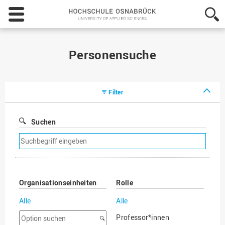
Hochschule
Osnabrück
-
University
of
Personensuche
Applied
Sciences
Filter
Suchen
Suchfilter
entfernen
Organisationseinheiten
Rolle
Alle
Alle
Option
Professor*innen