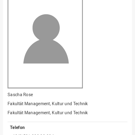
Fakultät
Ingenieurwissenschaften
und Informatik
Fakultät Management,
Kultur und Technik
Fakultät Wirtschafts- und
Sozialwissenschaften
Finanzen
Forschung, Kooperation,
Drittmittel
Gebäude und Technik
Gesellschaftliches
Sascha Rose
Engagement
Fakultät Management, Kultur und Technik
Gleichstellungsbüro
Fakultät Management, Kultur und Technik
Hochschulleitung
Telefon
Hochschulplanung/-
strategie