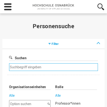
Hochschule
Osnabrück
-
University
of
Personensuche
Applied
Sciences
Filter
Suchen
Suchfilter
entfernen
Organisationseinheiten
Rolle
Alle
Alle
Option
Professor*innen