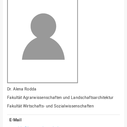
Fakultät
Ingenieurwissenschaften
und Informatik
Fakultät Management,
Kultur und Technik
Fakultät Wirtschafts- und
Sozialwissenschaften
Finanzen
Forschung, Kooperation,
Drittmittel
Gebäude und Technik
Gesellschaftliches
Dr.
Alena Rodda
Engagement
Fakultät Agrarwissenschaften und Landschaftsarchitektur
Gleichstellungsbüro
Fakultät Wirtschafts- und Sozialwissenschaften
Hochschulleitung
E-Mail
Hochschulplanung/-
strategie