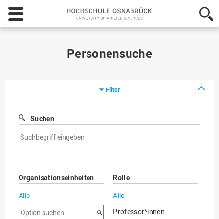
Hochschule
Osnabrück
-
University
of
Personensuche
Applied
Sciences
Filter
Suchen
Suchfilter
entfernen
Organisationseinheiten
Rolle
Alle
Alle
Option
Professor*innen