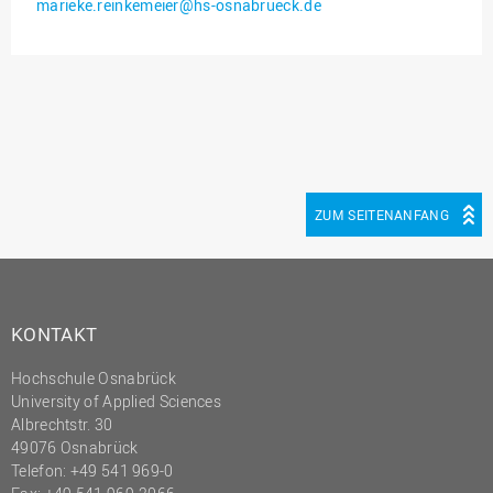
marieke.reinkemeier@hs-osnabrueck.de
Innenrevision
Institut für Musik
IT Service Center
Kommunikation und
Marketing
LearningCenter
ZUM SEITENANFANG
Nachhaltigkeit
Personal
Personalentwicklung
KONTAKT
Personalrat
Hochschule Osnabrück
Präsidialbüro
University of Applied Sciences
Professional School
Albrechtstr. 30
49076 Osnabrück
Projekte des Präsidiums
Telefon: +49 541 969-0
Projektmanagement Office