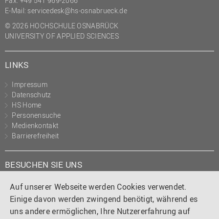
Fax: +49 541 969-2066
(PMO)
E-Mail:
servicedesk@hs-osnabrueck.de
Prozessmanagement
© 2026 HOCHSCHULE OSNABRÜCK
UNIVERSITY OF APPLIED SCIENCES
Recht
Science to Business GmbH
LINKS
Studierendensekretariat
Impressum
Studium und Lehre
Datenschutz
HS Home
Transfer- und
Personensuche
Innovationsmanagement
Medienkontakt
Barrierefreiheit
BESUCHEN SIE UNS
Instagram
Tiktok
LinkedIn
YouTube
Facebook
Auf unserer Webseite werden Cookies verwendet.
Einige davon werden zwingend benötigt, während es
uns andere ermöglichen, Ihre Nutzererfahrung auf