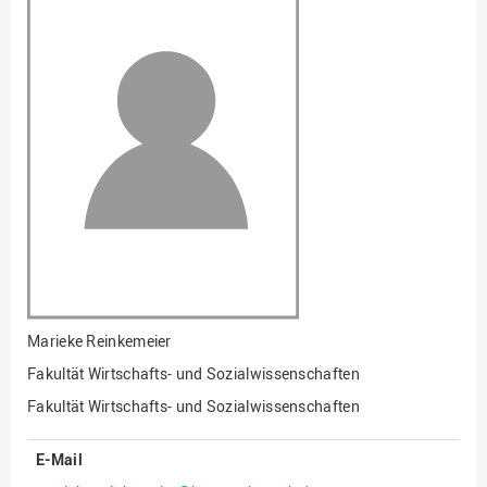
Fakultät
Ingenieurwissenschaften
und Informatik
Fakultät Management,
Kultur und Technik
Fakultät Wirtschafts- und
Sozialwissenschaften
Finanzen
Forschung, Kooperation,
Drittmittel
Gebäude und Technik
Gesellschaftliches
Marieke Reinkemeier
Engagement
Fakultät Wirtschafts- und Sozialwissenschaften
Gleichstellungsbüro
Fakultät Wirtschafts- und Sozialwissenschaften
Hochschulleitung
E-Mail
Hochschulplanung/-
strategie