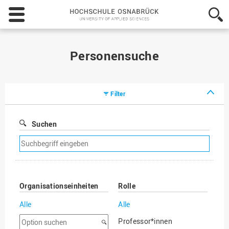
Hochschule
Osnabrück
-
University
of
Personensuche
Applied
Sciences
Filter
Suchen
Suchfilter
entfernen
Organisationseinheiten
Rolle
Alle
Alle
Option
Professor*innen