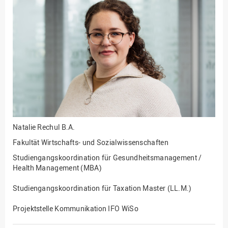
Fakultät
Ingenieurwissenschaften
und Informatik
Fakultät Management,
Kultur und Technik
Fakultät Wirtschafts- und
Sozialwissenschaften
Finanzen
Forschung, Kooperation,
Drittmittel
Natalie Rechul
B.A.
Gebäude und Technik
Fakultät Wirtschafts- und Sozialwissenschaften
Gesellschaftliches
Studiengangskoordination für Gesundheitsmanagement /
Engagement
Health Management (MBA)
Gleichstellungsbüro
Studiengangskoordination für Taxation Master (LL.M.)
Hochschulleitung
Projektstelle Kommunikation IFO WiSo
Hochschulplanung/-
strategie