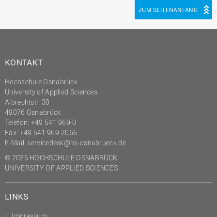
(PMO)
ZUM SEITENANFANG
Prozessmanagement
Recht
Science to Business GmbH
KONTAKT
Studierendensekretariat
Hochschule Osnabrück
Studium und Lehre
University of Applied Sciences
Albrechtstr. 30
Transfer- und
49076 Osnabrück
Innovationsmanagement
Telefon: +49 541 969-0
Fax: +49 541 969-2066
E-Mail:
servicedesk@hs-osnabrueck.de
© 2026 HOCHSCHULE OSNABRÜCK
UNIVERSITY OF APPLIED SCIENCES
LINKS
Impressum