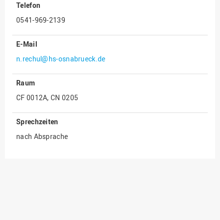
Telefon
Innenrevision
0541-969-2139
Institut für Musik
E-Mail
IT Service Center
n.rechul@hs-osnabrueck.de
Kommunikation und
Marketing
Raum
LearningCenter
CF 0012A, CN 0205
Nachhaltigkeit
Sprechzeiten
Personal
nach Absprache
Personalentwicklung
Personalrat
Präsidialbüro
Professional School
Projekte des Präsidiums
Projektmanagement Office