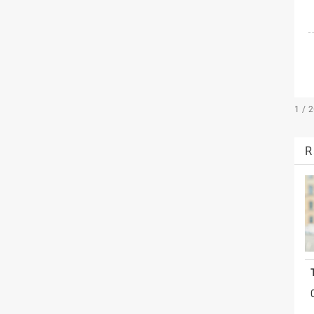
1 / 
R