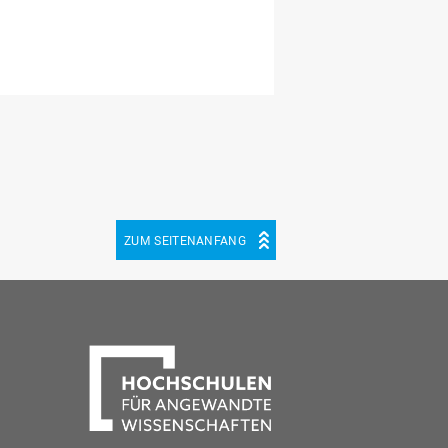
ZUM SEITENANFANG
be
cebook