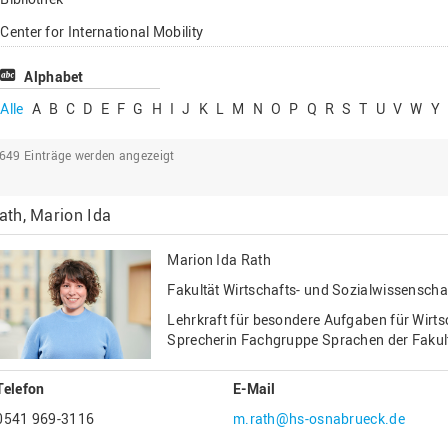
Lehrbeauftragte
Center for International Mobility
Gastwissenschaftl
Center for International Students
Alphabet
Professor*innen i
Chancengerechtigkeit
Alle
A
B
C
D
E
F
G
H
I
J
K
L
M
N
O
P
Q
R
S
T
U
V
W
Y
eLearning Competence Center
2649
Einträge werden angezeigt
EU-Büro
Fakultät Agrarwissenschaften und
ath, Marion Ida
Landschaftsarchitektur
Fakultät Ingenieurwissenschaften und
Marion Ida Rath
Informatik
Fakultät Wirtschafts- und Sozialwissenscha
Fakultät Management, Kultur und Technik
Lehrkraft für besondere Aufgaben für Wirt
Fakultät Wirtschafts- und Sozialwissenschaften
Sprecherin Fachgruppe Sprachen der Fakul
Finanzen
Telefon
E-Mail
Forschung, Kooperation, Drittmittel
0541 969-3116
m.rath@hs-osnabrueck.de
Gebäude und Technik