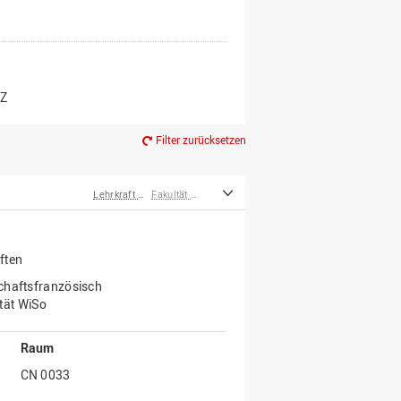
er*innen
m Ruhestand
Z
Filter zurücksetzen
Lehrkraft für besondere Aufgaben
Fakultät Wirtschafts- und Sozialwissenschaften
ften
schaftsfranzösisch
tät WiSo
Raum
CN 0033