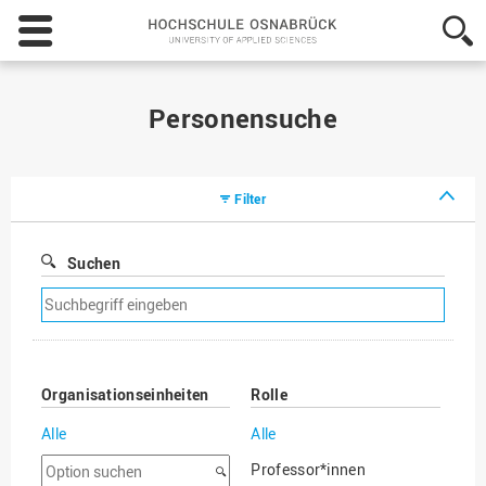
Hochschule
Osnabrück
-
University
of
Personensuche
Applied
Sciences
Filter
Suchen
Suchfilter
entfernen
Organisationseinheiten
Rolle
Alle
Alle
Option
Professor*innen