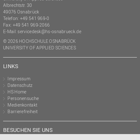
Albrechtstr. 30
(PMO)
49076 Osnabrück
Prozessmanagement
Telefon: +49 541 969-0
Fax: +49 541 969-2066
Recht
E-Mail:
servicedesk@hs-osnabrueck.de
Science to Business GmbH
© 2026 HOCHSCHULE OSNABRÜCK
Studierendensekretariat
UNIVERSITY OF APPLIED SCIENCES
Studium und Lehre
LINKS
Transfer- und
Innovationsmanagement
Impressum
Datenschutz
HS Home
Personensuche
Medienkontakt
Barrierefreiheit
BESUCHEN SIE UNS