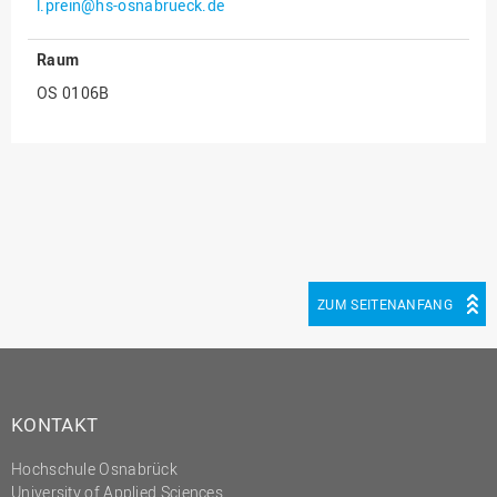
l.prein@hs-osnabrueck.de
Innenrevision
Raum
Institut für Musik
OS 0106B
IT Service Center
Kommunikation und
Marketing
LearningCenter
Nachhaltigkeit
Personal
ZUM SEITENANFANG
Personalentwicklung
Personalrat
Präsidialbüro
KONTAKT
Professional School
Projekte des Präsidiums
Hochschule Osnabrück
University of Applied Sciences
Projektmanagement Office