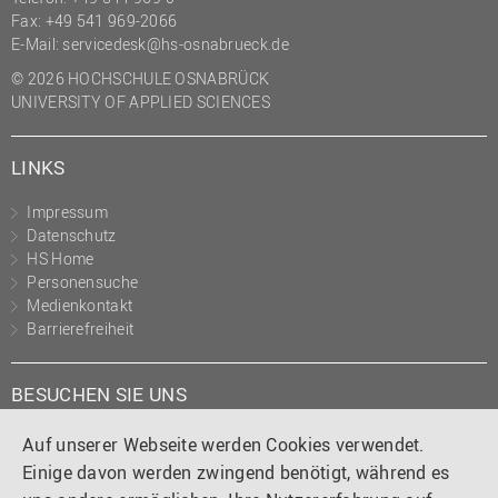
Fax: +49 541 969-2066
E-Mail:
servicedesk@hs-osnabrueck.de
© 2026 HOCHSCHULE OSNABRÜCK
UNIVERSITY OF APPLIED SCIENCES
LINKS
Impressum
Datenschutz
HS Home
Personensuche
Medienkontakt
Barrierefreiheit
BESUCHEN SIE UNS
Instagram
Tiktok
LinkedIn
YouTube
Facebook
Auf unserer Webseite werden Cookies verwendet.
Einige davon werden zwingend benötigt, während es