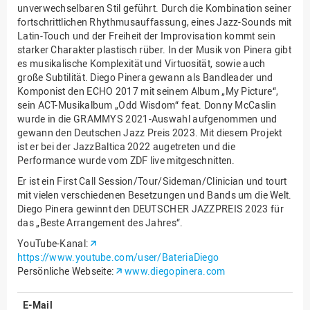
unverwechselbaren Stil geführt. Durch die Kombination seiner
Innenrevision
fortschrittlichen Rhythmusauffassung, eines Jazz-Sounds mit
Latin-Touch und der Freiheit der Improvisation kommt sein
Institut für Musik
starker Charakter plastisch rüber. In der Musik von Pinera gibt
es musikalische Komplexität und Virtuosität, sowie auch
IT Service Center
große Subtilität. Diego Pinera gewann als Bandleader und
Kommunikation und
Komponist den ECHO 2017 mit seinem Album „My Picture“,
Marketing
sein ACT-Musikalbum „Odd Wisdom“ feat. Donny McCaslin
wurde in die GRAMMYS 2021-Auswahl aufgenommen und
LearningCenter
gewann den Deutschen Jazz Preis 2023. Mit diesem Projekt
ist er bei der JazzBaltica 2022 augetreten und die
Nachhaltigkeit
Performance wurde vom ZDF live mitgeschnitten.
Personal
Er ist ein First Call Session/Tour/Sideman/Clinician und tourt
Personalentwicklung
mit vielen verschiedenen Besetzungen und Bands um die Welt.
Diego Pinera gewinnt den DEUTSCHER JAZZPREIS 2023 für
Personalrat
das „Beste Arrangement des Jahres“.
Präsidialbüro
YouTube-Kanal:
https://www.youtube.com/user/BateriaDiego
Professional School
Persönliche Webseite:
www.diegopinera.com
Projekte des Präsidiums
E-Mail
Projektmanagement Office