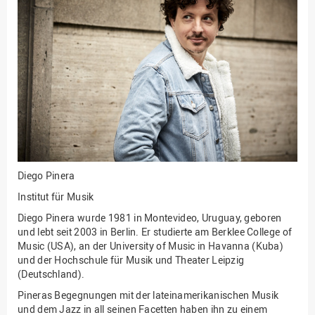
Fakultät
Ingenieurwissenschaften
und Informatik
Fakultät Management,
Kultur und Technik
Fakultät Wirtschafts- und
Sozialwissenschaften
Finanzen
Forschung, Kooperation,
Drittmittel
Diego Pinera
Gebäude und Technik
Institut für Musik
Gesellschaftliches
Diego Pinera wurde 1981 in Montevideo, Uruguay, geboren
Engagement
und lebt seit 2003 in Berlin. Er studierte am Berklee College of
Music (USA), an der University of Music in Havanna (Kuba)
Gleichstellungsbüro
und der Hochschule für Musik und Theater Leipzig
(Deutschland).
Hochschulleitung
Pineras Begegnungen mit der lateinamerikanischen Musik
Hochschulplanung/-
und dem Jazz in all seinen Facetten haben ihn zu einem
strategie