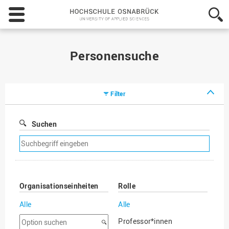
Hochschule
Osnabrück
-
University
of
Personensuche
Applied
Sciences
Filter
Suchen
Suchfilter
entfernen
Organisationseinheiten
Rolle
Alle
Alle
Option
Professor*innen