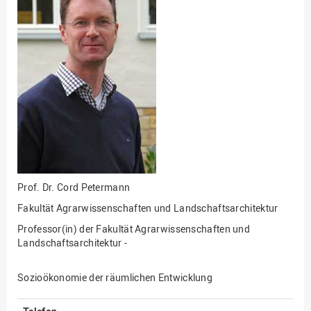
Fakultät
Ingenieurwissenschaften
und Informatik
Fakultät Management,
Kultur und Technik
Fakultät Wirtschafts- und
Sozialwissenschaften
Finanzen
Forschung, Kooperation,
Drittmittel
Prof. Dr.
Cord Petermann
Gebäude und Technik
Fakultät Agrarwissenschaften und Landschaftsarchitektur
Gesellschaftliches
Engagement
Professor(in) der Fakultät Agrarwissenschaften und
Landschaftsarchitektur -
Gleichstellungsbüro
Hochschulleitung
Sozioökonomie der räumlichen Entwicklung
Hochschulplanung/-
strategie