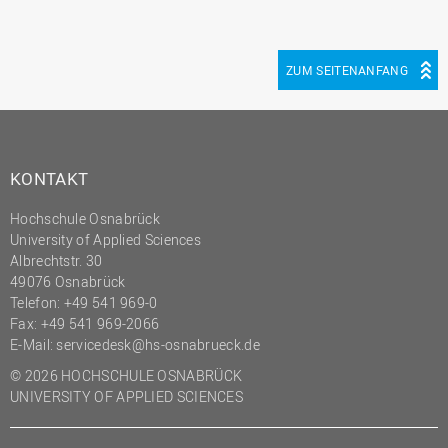
(PMO)
Prozessmanagement
ZUM SEITENANFANG
Recht
Science to Business GmbH
Studierendensekretariat
KONTAKT
Studium und Lehre
Transfer- und
Hochschule Osnabrück
Innovationsmanagement
University of Applied Sciences
Albrechtstr. 30
49076 Osnabrück
Telefon: +49 541 969-0
Fax: +49 541 969-2066
E-Mail:
servicedesk@hs-osnabrueck.de
© 2026 HOCHSCHULE OSNABRÜCK
UNIVERSITY OF APPLIED SCIENCES