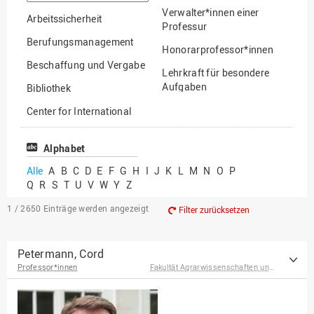
suchen
Verwalter*innen einer
Arbeitssicherheit
Professur
Berufungsmanagement
Honorarprofessor*innen
Beschaffung und Vergabe
Lehrkraft für besondere
Aufgaben
Bibliothek
Mitarbeiter*innen
Center for International
Mobility
Lehrbeauftragte
Center for International
Alphabet
Gastwissenschaftler*innen
Students
Alle
A
B
C
D
E
F
G
H
I
J
K
L
M
N
O
P
Professor*innen im
Q
R
S
T
U
V
W
Y
Z
Chancengerechtigkeit
Ruhestand
eLearning Competence
1 / 2650
Einträge werden angezeigt
Filter zurücksetzen
Center
EU-Büro
Petermann, Cord
Professor*innen
Fakultät Agrarwissenschaften und Landschaftsarchitektur
Fakultät
Agrarwissenschaften und
Landschaftsarchitektur