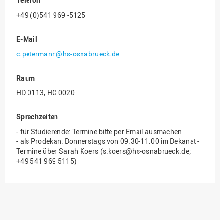
Telefon
+49 (0)541 969 -5125
Innenrevision
Institut für Musik
E-Mail
IT Service Center
c.petermann@hs-osnabrueck.de
Kommunikation und
Marketing
Raum
LearningCenter
HD 0113, HC 0020
Nachhaltigkeit
Sprechzeiten
Personal
- für Studierende: Termine bitte per Email ausmachen
Personalentwicklung
- als Prodekan: Donnerstags von 09.30-11.00 im Dekanat -
Termine über Sarah Koers (s.koers@hs-osnabrueck.de;
Personalrat
+49 541 969 5115)
Präsidialbüro
Professional School
Projekte des Präsidiums
Projektmanagement Office