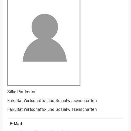
Fakultät
Ingenieurwissenschaften
und Informatik
Fakultät Management,
Kultur und Technik
Fakultät Wirtschafts- und
Sozialwissenschaften
Finanzen
Forschung, Kooperation,
Drittmittel
Gebäude und Technik
Gesellschaftliches
Silke Paulmann
Engagement
Fakultät Wirtschafts- und Sozialwissenschaften
Gleichstellungsbüro
Fakultät Wirtschafts- und Sozialwissenschaften
Hochschulleitung
E-Mail
Hochschulplanung/-
strategie