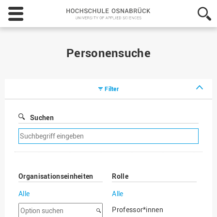
Hochschule
Osnabrück
-
University
of
Personensuche
Applied
Sciences
Filter
Suchen
Suchfilter
entfernen
Organisationseinheiten
Rolle
Alle
Alle
Option
Professor*innen