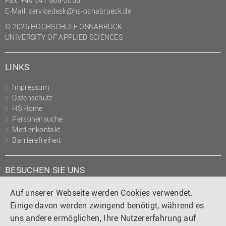
Fax: +49 541 969-2066
(PMO)
E-Mail:
servicedesk@hs-osnabrueck.de
Prozessmanagement
© 2026 HOCHSCHULE OSNABRÜCK
UNIVERSITY OF APPLIED SCIENCES
Recht
Science to Business GmbH
LINKS
Studierendensekretariat
Impressum
Studium und Lehre
Datenschutz
HS Home
Transfer- und
Personensuche
Innovationsmanagement
Medienkontakt
Barrierefreiheit
BESUCHEN SIE UNS
Instagram
Tiktok
LinkedIn
YouTube
Facebook
Auf unserer Webseite werden Cookies verwendet.
Einige davon werden zwingend benötigt, während es
uns andere ermöglichen, Ihre Nutzererfahrung auf