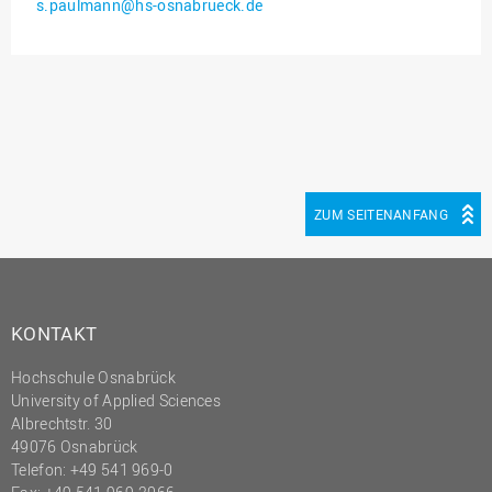
s.paulmann@hs-osnabrueck.de
Innenrevision
Institut für Musik
IT Service Center
Kommunikation und
Marketing
LearningCenter
ZUM SEITENANFANG
Nachhaltigkeit
Personal
Personalentwicklung
KONTAKT
Personalrat
Hochschule Osnabrück
Präsidialbüro
University of Applied Sciences
Professional School
Albrechtstr. 30
49076 Osnabrück
Projekte des Präsidiums
Telefon: +49 541 969-0
Projektmanagement Office