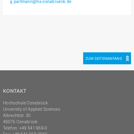
g.partmann@hs-osnabrueck.de
Innenrevision
Institut für Musik
IT Service Center
Kommunikation und
Marketing
LearningCenter
ZUM SEITENANFANG
Nachhaltigkeit
Personal
Personalentwicklung
KONTAKT
Personalrat
Hochschule Osnabrück
Präsidialbüro
University of Applied Sciences
Professional School
Albrechtstr. 30
49076 Osnabrück
Projekte des Präsidiums
Telefon: +49 541 969-0
Projektmanagement Office