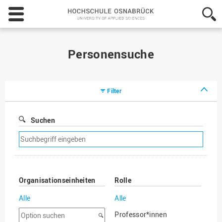
Hochschule
Osnabrück
-
University
of
Personensuche
Applied
Sciences
Filter
Suchen
Suchfilter
entfernen
Organisationseinheiten
Rolle
Alle
Alle
Option
Professor*innen