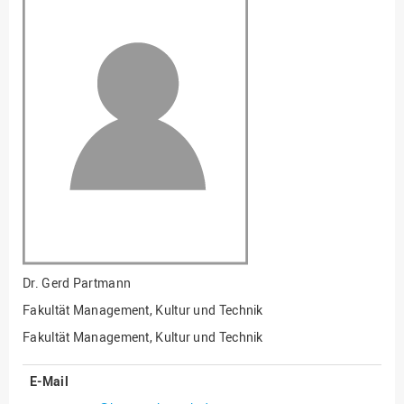
Fakultät
Ingenieurwissenschaften
und Informatik
Fakultät Management,
Kultur und Technik
Fakultät Wirtschafts- und
Sozialwissenschaften
Finanzen
Forschung, Kooperation,
Drittmittel
Gebäude und Technik
Gesellschaftliches
Dr.
Gerd Partmann
Engagement
Fakultät Management, Kultur und Technik
Gleichstellungsbüro
Fakultät Management, Kultur und Technik
Hochschulleitung
E-Mail
Hochschulplanung/-
strategie