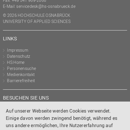
Fax: +49 541 969-2066
(PMO)
E-Mail:
servicedesk@hs-osnabrueck.de
Prozessmanagement
© 2026 HOCHSCHULE OSNABRÜCK
UNIVERSITY OF APPLIED SCIENCES
Recht
Science to Business GmbH
LINKS
Studierendensekretariat
Impressum
Studium und Lehre
Datenschutz
HS Home
Transfer- und
Personensuche
Innovationsmanagement
Medienkontakt
Barrierefreiheit
BESUCHEN SIE UNS
Instagram
Tiktok
LinkedIn
YouTube
Facebook
Auf unserer Webseite werden Cookies verwendet.
Einige davon werden zwingend benötigt, während es
uns andere ermöglichen, Ihre Nutzererfahrung auf