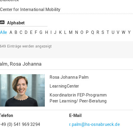
Lehrbeauftragte
Center for International Mobility
Gastwissenschaftl
Center for International Students
Alphabet
Professor*innen i
Chancengerechtigkeit
Alle
A
B
C
D
E
F
G
H
I
J
K
L
M
N
O
P
Q
R
S
T
U
V
W
Y
eLearning Competence Center
2649
Einträge werden angezeigt
EU-Büro
Fakultät Agrarwissenschaften und
alm, Rosa Johanna
Landschaftsarchitektur
Fakultät Ingenieurwissenschaften und
Rosa Johanna Palm
Informatik
LearningCenter
Fakultät Management, Kultur und Technik
Koordinatorin FEP-Programm
Fakultät Wirtschafts- und Sozialwissenschaften
Peer Learning/ Peer-Beratung
Finanzen
Telefon
E-Mail
Forschung, Kooperation, Drittmittel
+49 (0) 541 969 3294
r.palm@hs-osnabrueck.de
Gebäude und Technik