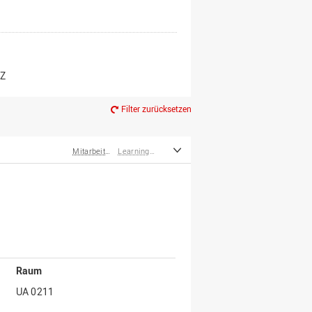
er*innen
m Ruhestand
Z
Filter zurücksetzen
Mitarbeiter*innen
LearningCenter
Raum
UA 0211