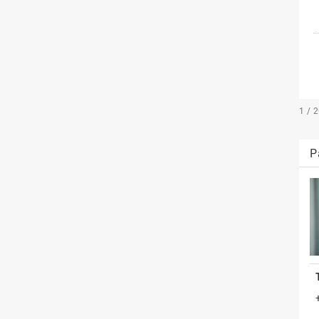
1 / 
P