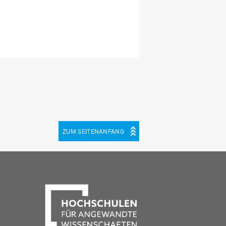
ZUM SEITENANFANG
be
cebook