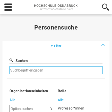
Hochschule
Osnabrück
-
University
of
Personensuche
Applied
Sciences
Filter
Suchen
Suchfilter
entfernen
Organisationseinheiten
Rolle
Alle
Alle
Option
Professor*innen