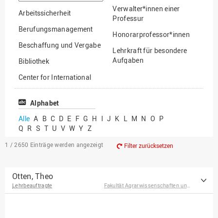
suchen
Verwalter*innen einer
Arbeitssicherheit
Professur
Berufungsmanagement
Honorarprofessor*innen
Beschaffung und Vergabe
Lehrkraft für besondere
Aufgaben
Bibliothek
Mitarbeiter*innen
Center for International
Mobility
Lehrbeauftragte
Center for International
Alphabet
Gastwissenschaftler*innen
Students
Alle
A
B
C
D
E
F
G
H
I
J
K
L
M
N
O
P
Professor*innen im
Q
R
S
T
U
V
W
Y
Z
Chancengerechtigkeit
Ruhestand
eLearning Competence
1 / 2650
Einträge werden angezeigt
Filter zurücksetzen
Center
EU-Büro
Otten, Theo
Lehrbeauftragte
Fakultät Agrarwissenschaften und Landschaftsarchitektur
Fakultät
Agrarwissenschaften und
Landschaftsarchitektur