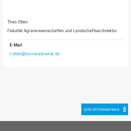
Fakultät
Ingenieurwissenschaften
und Informatik
Theo Otten
Fakultät Management,
Kultur und Technik
Fakultät Agrarwissenschaften und Landschaftsarchitektur
Fakultät Wirtschafts- und
E-Mail
Sozialwissenschaften
t.otten@hs-osnabrueck.de
Finanzen
Forschung, Kooperation,
Drittmittel
Gebäude und Technik
Gesellschaftliches
Engagement
Gleichstellungsbüro
ZUM SEITENANFANG
Hochschulleitung
Hochschulplanung/-
strategie