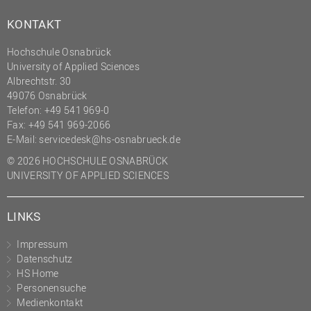
Innenrevision
KONTAKT
Institut für Musik
Hochschule Osnabrück
University of Applied Sciences
IT Service Center
Albrechtstr. 30
Kommunikation und
49076 Osnabrück
Marketing
Telefon: +49 541 969-0
Fax: +49 541 969-2066
LearningCenter
E-Mail:
servicedesk@hs-osnabrueck.de
Nachhaltigkeit
© 2026 HOCHSCHULE OSNABRÜCK
Personal
UNIVERSITY OF APPLIED SCIENCES
Personalentwicklung
LINKS
Personalrat
Präsidialbüro
Impressum
Datenschutz
Professional School
HS Home
Projekte des Präsidiums
Personensuche
Medienkontakt
Projektmanagement Office