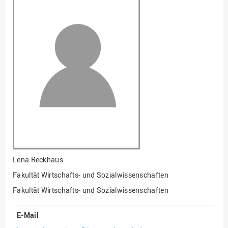
Fakultät
Ingenieurwissenschaften
und Informatik
Fakultät Management,
Kultur und Technik
Fakultät Wirtschafts- und
Sozialwissenschaften
Finanzen
Forschung, Kooperation,
Drittmittel
Gebäude und Technik
Gesellschaftliches
Lena Reckhaus
Engagement
Fakultät Wirtschafts- und Sozialwissenschaften
Gleichstellungsbüro
Fakultät Wirtschafts- und Sozialwissenschaften
Hochschulleitung
E-Mail
Hochschulplanung/-
strategie