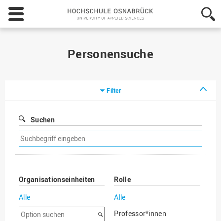
Hochschule
Osnabrück
-
University
of
Personensuche
Applied
Sciences
Filter
Suchen
Suchfilter
entfernen
Organisationseinheiten
Rolle
Alle
Alle
Option
Professor*innen