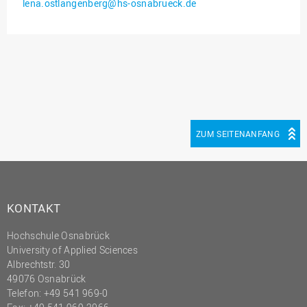
lena.ostlangenberg@hs-osnabrueck.de
Innenrevision
Institut für Musik
IT Service Center
Kommunikation und
Marketing
LearningCenter
ZUM SEITENANFANG
Nachhaltigkeit
Personal
Personalentwicklung
KONTAKT
Personalrat
Hochschule Osnabrück
Präsidialbüro
University of Applied Sciences
Professional School
Albrechtstr. 30
49076 Osnabrück
Projekte des Präsidiums
Telefon: +49 541 969-0
Projektmanagement Office