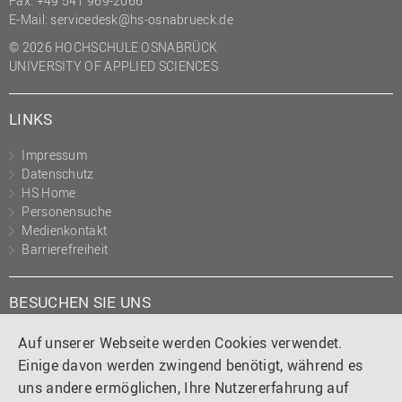
Fax: +49 541 969-2066
(PMO)
E-Mail:
servicedesk@hs-osnabrueck.de
Prozessmanagement
© 2026 HOCHSCHULE OSNABRÜCK
UNIVERSITY OF APPLIED SCIENCES
Recht
Science to Business GmbH
LINKS
Studierendensekretariat
Impressum
Studium und Lehre
Datenschutz
HS Home
Transfer- und
Personensuche
Innovationsmanagement
Medienkontakt
Barrierefreiheit
BESUCHEN SIE UNS
Instagram
Tiktok
LinkedIn
YouTube
Facebook
Auf unserer Webseite werden Cookies verwendet.
Einige davon werden zwingend benötigt, während es
uns andere ermöglichen, Ihre Nutzererfahrung auf