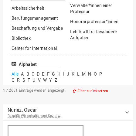
suchen
Verwalter*innen einer
Arbeitssicherheit
Professur
Berufungsmanagement
Honorarprofessor*innen
Beschaffung und Vergabe
Lehrkraft für besondere
Aufgaben
Bibliothek
Mitarbeiter*innen
Center for International
Mobility
Lehrbeauftragte
Center for International
Alphabet
Gastwissenschaftler*innen
Students
Alle
A
B
C
D
E
F
G
H
I
J
K
L
M
N
O
P
Professor*innen im
Q
R
S
T
U
V
W
Y
Z
Chancengerechtigkeit
Ruhestand
eLearning Competence
1 / 2651
Einträge werden angezeigt
Filter zurücksetzen
Center
EU-Büro
Nunez, Oscar
Fakultät Wirtschafts- und Sozialwissenschaften
Fakultät
Agrarwissenschaften und
Landschaftsarchitektur