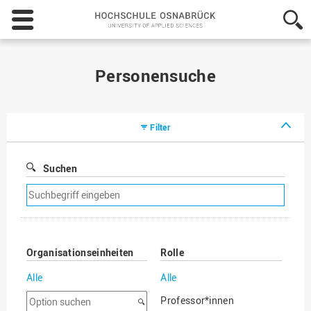
Hochschule
Osnabrück
-
University
of
Personensuche
Applied
Sciences
Filter
Suchen
Suchfilter
entfernen
Organisationseinheiten
Rolle
Alle
Alle
Option
Professor*innen