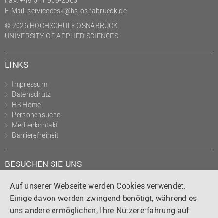
Fax: +49 541 969-2066
(PMO)
E-Mail:
servicedesk@hs-osnabrueck.de
Prozessmanagement
© 2026 HOCHSCHULE OSNABRÜCK
UNIVERSITY OF APPLIED SCIENCES
Recht
Science to Business GmbH
LINKS
Studierendensekretariat
Impressum
Studium und Lehre
Datenschutz
HS Home
Transfer- und
Personensuche
Innovationsmanagement
Medienkontakt
Barrierefreiheit
BESUCHEN SIE UNS
Instagram
Tiktok
LinkedIn
YouTube
Facebook
Auf unserer Webseite werden Cookies verwendet.
Einige davon werden zwingend benötigt, während es
uns andere ermöglichen, Ihre Nutzererfahrung auf