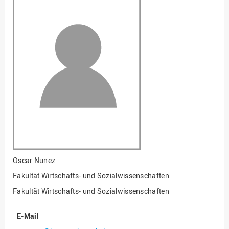
Fakultät
Ingenieurwissenschaften
und Informatik
Fakultät Management,
Kultur und Technik
Fakultät Wirtschafts- und
Sozialwissenschaften
Finanzen
Forschung, Kooperation,
Drittmittel
Gebäude und Technik
Gesellschaftliches
Oscar Nunez
Engagement
Fakultät Wirtschafts- und Sozialwissenschaften
Gleichstellungsbüro
Fakultät Wirtschafts- und Sozialwissenschaften
Hochschulleitung
E-Mail
Hochschulplanung/-
strategie