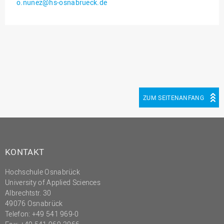
o.nunez@hs-osnabrueck.de
Innenrevision
Institut für Musik
IT Service Center
Kommunikation und
Marketing
LearningCenter
ZUM SEITENANFANG
Nachhaltigkeit
Personal
Personalentwicklung
KONTAKT
Personalrat
Hochschule Osnabrück
Präsidialbüro
University of Applied Sciences
Professional School
Albrechtstr. 30
49076 Osnabrück
Projekte des Präsidiums
Telefon: +49 541 969-0
Projektmanagement Office