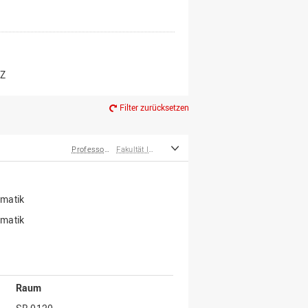
er*innen
m Ruhestand
Z
Filter zurücksetzen
Professor*innen
Fakultät Ingenieurwissenschaften und Informatik
rmatik
rmatik
Raum