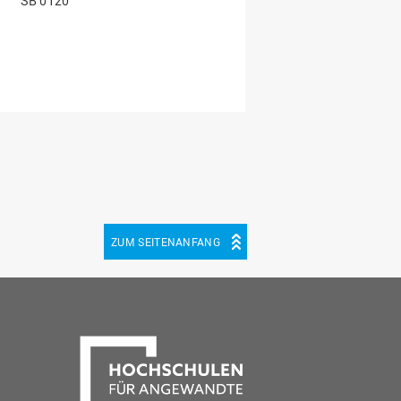
SB 0120
ZUM SEITENANFANG
be
cebook