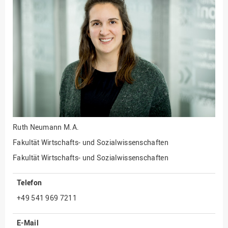
Fakultät
Ingenieurwissenschaften
und Informatik
Fakultät Management,
Kultur und Technik
Fakultät Wirtschafts- und
Sozialwissenschaften
Finanzen
Forschung, Kooperation,
Drittmittel
Ruth Neumann
M.A.
Gebäude und Technik
Fakultät Wirtschafts- und Sozialwissenschaften
Gesellschaftliches
Fakultät Wirtschafts- und Sozialwissenschaften
Engagement
Telefon
Gleichstellungsbüro
+49 541 969 7211
Hochschulleitung
Hochschulplanung/-
E-Mail
strategie