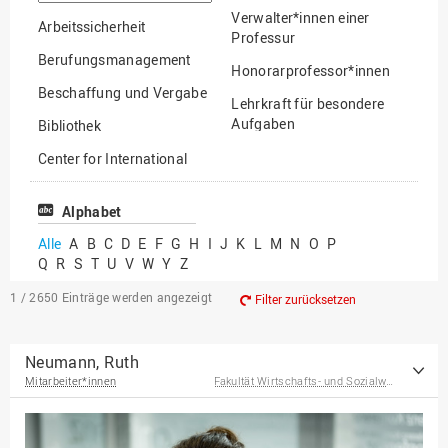
suchen
Verwalter*innen einer
Arbeitssicherheit
Professur
Berufungsmanagement
Honorarprofessor*innen
Beschaffung und Vergabe
Lehrkraft für besondere
Aufgaben
Bibliothek
Mitarbeiter*innen
Center for International
Mobility
Lehrbeauftragte
Center for International
Alphabet
Gastwissenschaftler*innen
Students
Alle
A
B
C
D
E
F
G
H
I
J
K
L
M
N
O
P
Professor*innen im
Q
R
S
T
U
V
W
Y
Z
Chancengerechtigkeit
Ruhestand
eLearning Competence
1 / 2650
Einträge werden angezeigt
Filter zurücksetzen
Center
EU-Büro
Neumann, Ruth
Mitarbeiter*innen
Fakultät Wirtschafts- und Sozialwissenschaften
Fakultät
Agrarwissenschaften und
Landschaftsarchitektur