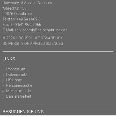
University of Applied Sciences
(PMO)
Albrechtstr. 30
Prozessmanagement
49076 Osnabrück
Telefon: +49 541 969-0
Recht
Fax: +49 541 969-2066
E-Mail:
servicedesk@hs-osnabrueck.de
Science to Business GmbH
© 2026 HOCHSCHULE OSNABRÜCK
Studierendensekretariat
UNIVERSITY OF APPLIED SCIENCES
Studium und Lehre
Transfer- und
LINKS
Innovationsmanagement
Impressum
Datenschutz
HS Home
Personensuche
Medienkontakt
Barrierefreiheit
BESUCHEN SIE UNS