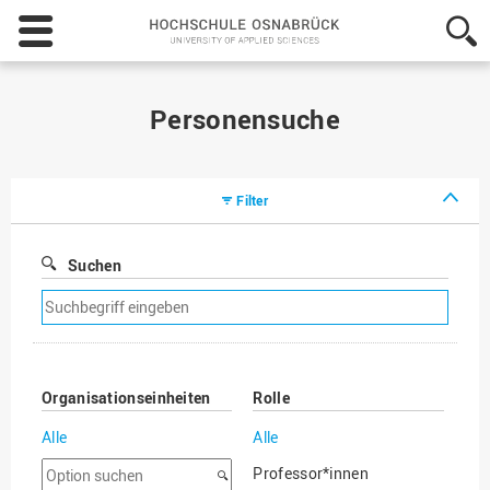
Hochschule
Osnabrück
-
University
of
Personensuche
Applied
Sciences
Filter
Suchen
Suchfilter
entfernen
Organisationseinheiten
Rolle
Alle
Alle
Option
Professor*innen