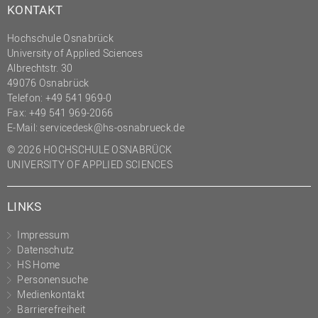
KONTAKT
(PMO)
Prozessmanagement
Hochschule Osnabrück
University of Applied Sciences
Recht
Albrechtstr. 30
49076 Osnabrück
Science to Business GmbH
Telefon: +49 541 969-0
Studierendensekretariat
Fax: +49 541 969-2066
E-Mail:
servicedesk@hs-osnabrueck.de
Studium und Lehre
© 2026 HOCHSCHULE OSNABRÜCK
Transfer- und
UNIVERSITY OF APPLIED SCIENCES
Innovationsmanagement
LINKS
Impressum
Datenschutz
HS Home
Personensuche
Medienkontakt
Barrierefreiheit