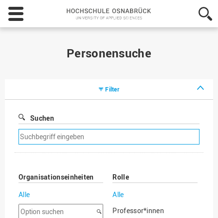
Hochschule
Osnabrück
-
University
of
Personensuche
Applied
Sciences
Filter
Suchen
Suchfilter
entfernen
Organisationseinheiten
Rolle
Alle
Alle
Option
Professor*innen