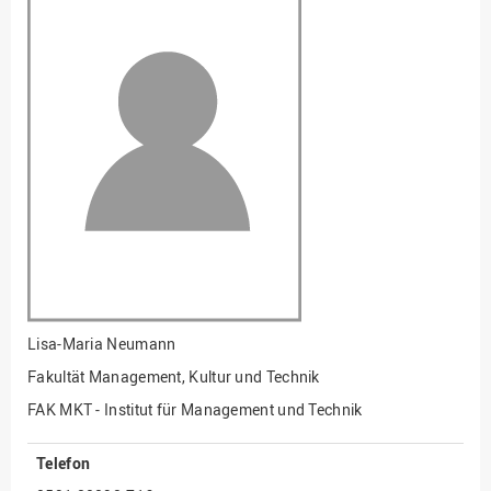
Fakultät
Ingenieurwissenschaften
und Informatik
Fakultät Management,
Kultur und Technik
Fakultät Wirtschafts- und
Sozialwissenschaften
Finanzen
Forschung, Kooperation,
Drittmittel
Gebäude und Technik
Gesellschaftliches
Lisa-Maria Neumann
Engagement
Fakultät Management, Kultur und Technik
Gleichstellungsbüro
FAK MKT - Institut für Management und Technik
Hochschulleitung
Telefon
Hochschulplanung/-
strategie