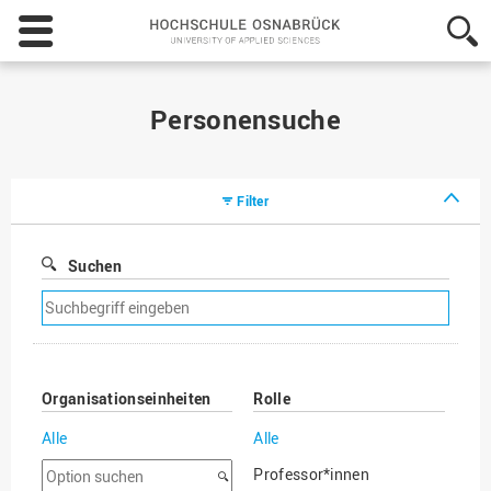
Hochschule
Osnabrück
-
University
of
Personensuche
Applied
Sciences
Filter
Suchen
Suchfilter
entfernen
Organisationseinheiten
Rolle
Alle
Alle
Option
Professor*innen