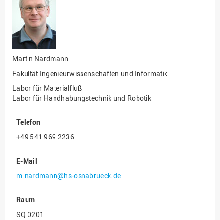
Fakultät
Ingenieurwissenschaften
und Informatik
Fakultät Management,
Kultur und Technik
Martin Nardmann
Fakultät Wirtschafts- und
Fakultät Ingenieurwissenschaften und Informatik
Sozialwissenschaften
Labor für Materialfluß
Finanzen
Labor für Handhabungstechnik und Robotik
Forschung, Kooperation,
Drittmittel
Telefon
Gebäude und Technik
+49 541 969 2236
Gesellschaftliches
Engagement
E-Mail
m.nardmann@hs-osnabrueck.de
Gleichstellungsbüro
Hochschulleitung
Raum
Hochschulplanung/-
SQ 0201
strategie