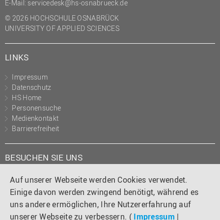
E-Mail:
servicedesk@hs-osnabrueck.de
(PMO)
© 2026 HOCHSCHULE OSNABRÜCK
Prozessmanagement
UNIVERSITY OF APPLIED SCIENCES
Recht
LINKS
Science to Business GmbH
Studierendensekretariat
Impressum
Datenschutz
Studium und Lehre
HS Home
Transfer- und
Personensuche
Innovationsmanagement
Medienkontakt
Barrierefreiheit
BESUCHEN SIE UNS
Instagram
Tiktok
LinkedIn
YouTube
Facebook
Auf unserer Webseite werden Cookies verwendet.
Einige davon werden zwingend benötigt, während es
uns andere ermöglichen, Ihre Nutzererfahrung auf
unserer Webseite zu verbessern. (
Impressum
|