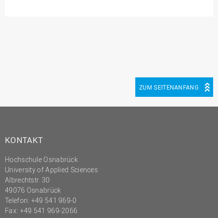
Innenrevision
Institut für Musik
IT Service Center
Kommunikation und
Marketing
ZUM SEITENANFANG
LearningCenter
Nachhaltigkeit
Personal
Personalentwicklung
KONTAKT
Personalrat
Hochschule Osnabrück
Präsidialbüro
University of Applied Sciences
Albrechtstr. 30
Professional School
49076 Osnabrück
Telefon: +49 541 969-0
Projekte des Präsidiums
Fax: +49 541 969-2066
Projektmanagement Office