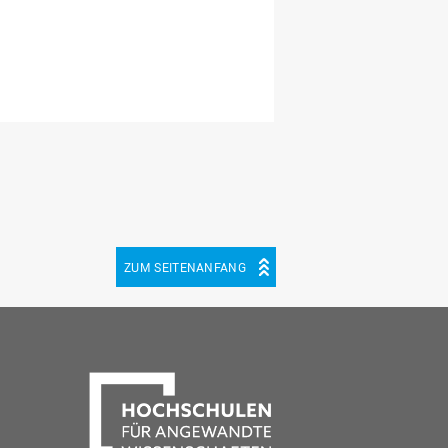
ZUM SEITENANFANG
be
cebook