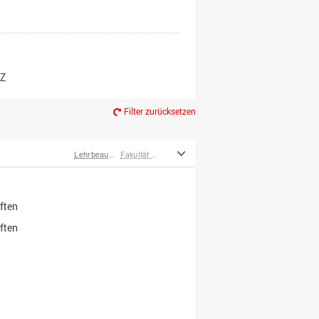
er*innen
m Ruhestand
Z
Filter zurücksetzen
Lehrbeauftragte
Fakultät Wirtschafts- und Sozialwissenschaften
ften
ften