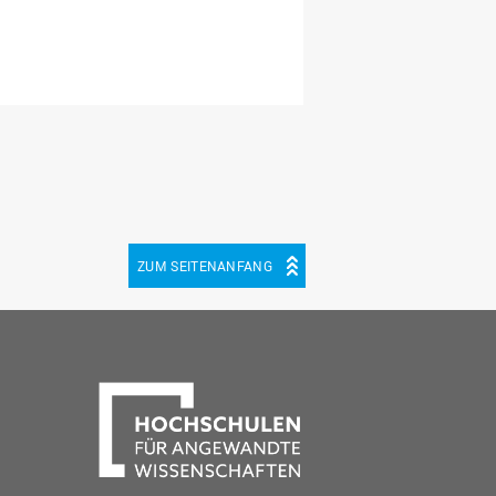
ZUM SEITENANFANG
be
cebook