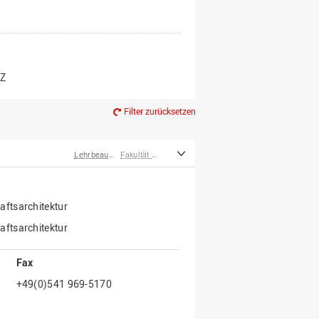
er*innen
m Ruhestand
Z
Filter zurücksetzen
Lehrbeauftragte
Fakultät Agrarwissenschaften und Landschaftsarchitektur
ftsarchitektur
ftsarchitektur
Fax
+49(0)541 969-5170