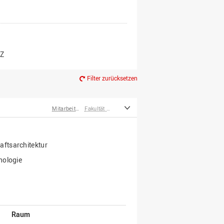
er*innen
m Ruhestand
Z
Filter zurücksetzen
Mitarbeiter*innen
Fakultät Agrarwissenschaften und Landschaftsarchitektur
ftsarchitektur
hologie
Raum