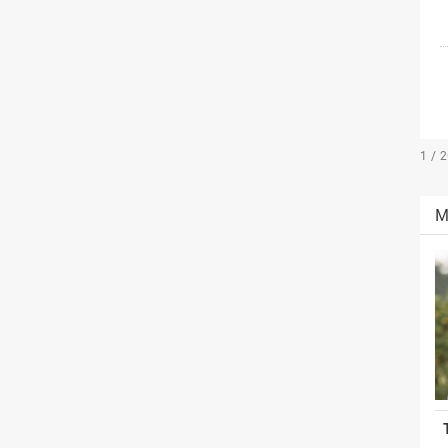
1 / 
M