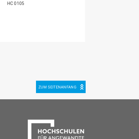
HC 0105
ZUM SEITENANFANG
be
cebook