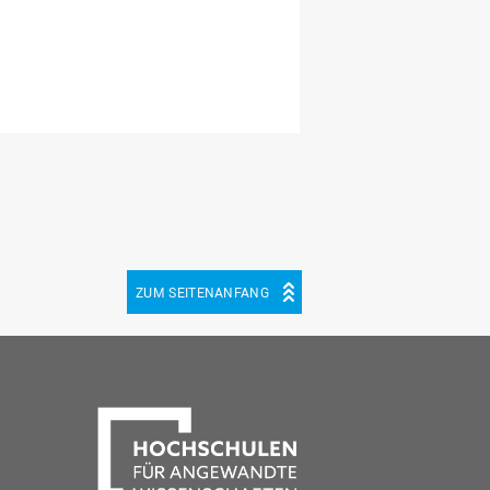
ZUM SEITENANFANG
be
cebook