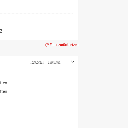
er*innen
m Ruhestand
Z
Filter zurücksetzen
Lehrbeauftragte
Fakultät Wirtschafts- und Sozialwissenschaften
ften
ften