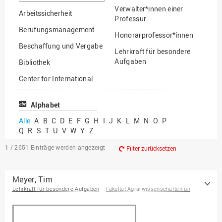
suchen
Verwalter*innen einer
Arbeitssicherheit
Professur
Berufungsmanagement
Honorarprofessor*innen
Beschaffung und Vergabe
Lehrkraft für besondere
Aufgaben
Bibliothek
Mitarbeiter*innen
Center for International
Mobility
Lehrbeauftragte
Center for International
Alphabet
Gastwissenschaftler*innen
Students
Alle
A
B
C
D
E
F
G
H
I
J
K
L
M
N
O
P
Professor*innen im
Q
R
S
T
U
V
W
Y
Z
Chancengerechtigkeit
Ruhestand
eLearning Competence
1 / 2651
Einträge werden angezeigt
Filter zurücksetzen
Center
EU-Büro
Meyer, Tim
Lehrkraft für besondere Aufgaben
Fakultät Agrarwissenschaften und Landschaftsarchitektur
Fakultät
Agrarwissenschaften und
Landschaftsarchitektur