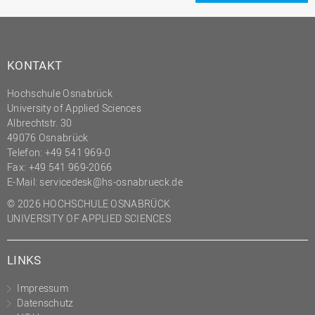
(PMO)
Prozessmanagement
Recht
KONTAKT
Science to Business GmbH
Hochschule Osnabrück
Studierendensekretariat
University of Applied Sciences
Albrechtstr. 30
Studium und Lehre
49076 Osnabrück
Telefon: +49 541 969-0
Transfer- und
Innovationsmanagement
Fax: +49 541 969-2066
E-Mail:
servicedesk@hs-osnabrueck.de
© 2026 HOCHSCHULE OSNABRÜCK
UNIVERSITY OF APPLIED SCIENCES
LINKS
Impressum
Datenschutz