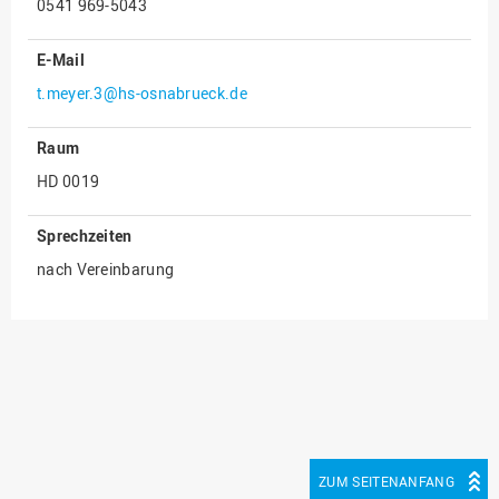
0541 969-5043
Innenrevision
E-Mail
Institut für Musik
t.meyer.3@hs-osnabrueck.de
IT Service Center
Kommunikation und
Raum
Marketing
HD 0019
LearningCenter
Sprechzeiten
Nachhaltigkeit
nach Vereinbarung
Personal
Personalentwicklung
Personalrat
Präsidialbüro
Professional School
Projekte des Präsidiums
ZUM SEITENANFANG
Projektmanagement Office