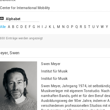
Lehrbeauftragte
Center for International Mobility
Gastwissenschaftl
Center for International Students
Alphabet
Professor*innen i
Chancengerechtigkeit
Alle
A
B
C
D
E
F
G
H
I
J
K
L
M
N
O
P
Q
R
S
T
U
V
W
Y
eLearning Competence Center
2650
Einträge werden angezeigt
EU-Büro
Fakultät Agrarwissenschaften und
eyer, Swen
Landschaftsarchitektur
Fakultät Ingenieurwissenschaften und
Swen Meyer
Informatik
Institut für Musik
Fakultät Management, Kultur und Technik
Institut für Musik
Fakultät Wirtschafts- und Sozialwissenschaften
Swen Meyer, Jahrgang 1974, ist selbständi
Finanzen
Musikverleger mit eigenem Tonstudio. Nach
namhaften Bands, geht er für den Beruf de
Forschung, Kooperation, Drittmittel
Ausbildungsweg der 90er Jahre, indem er A
verschiedenen professionellen Studios mit 
Gebäude und Technik