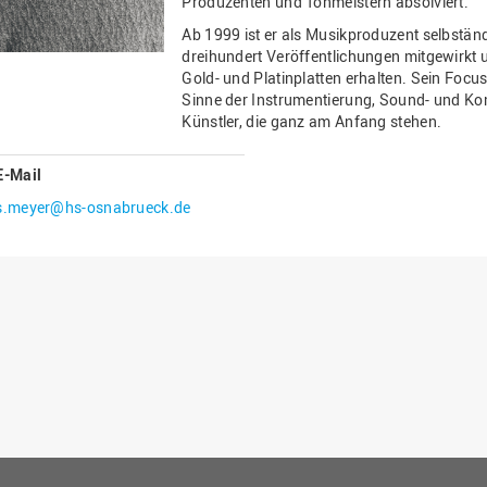
Produzenten und Tonmeistern absolviert.
Gesellschaftliches Engagement
Ab 1999 ist er als Musikproduzent selbständ
dreihundert Veröffentlichungen mitgewirkt
Gleichstellungsbüro
Gold- und Platinplatten erhalten. Sein Focus
Hochschulleitung
Sinne der Instrumentierung, Sound- und Ko
Künstler, die ganz am Anfang stehen.
Hochschulplanung/-strategie
Innenrevision
E-Mail
Institut für Musik
s.meyer@hs-osnabrueck.de
IT Service Center
Kommunikation und Marketing
LearningCenter
Nachhaltigkeit
Personal
Personalentwicklung
Personalrat