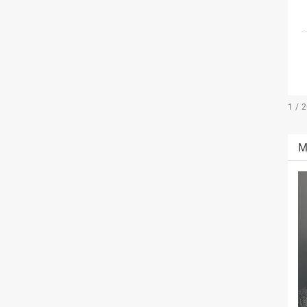
1 / 
M