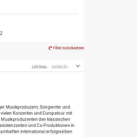
er*innen
m Ruhestand
Z
Filter zurücksetzen
Lehrbeauftragte
Institut für Musik
ger Musikproduzent, Songwriter und
 vielen Konzerten und Europatour mit
s Musikproduzenten den klassischen
ssistenzzeiten und Co-Produktionen in
namhaften international erfolgreichen