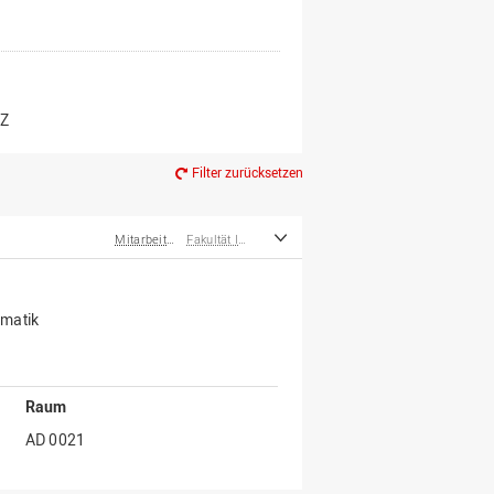
er*innen
m Ruhestand
Z
Filter zurücksetzen
Mitarbeiter*innen
Fakultät Ingenieurwissenschaften und Informatik
rmatik
Raum
AD 0021