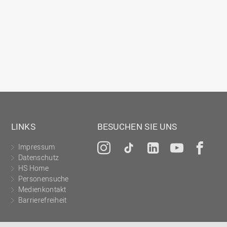
Gesellschaftliches Engagement
Gleichstellungsbüro
Hochschulleitung
Hochschulplanung/-strategie
Innenrevision
Institut für Musik
IT Service Center
LINKS
BESUCHEN SIE UNS
Kommunikation und Marketing
LearningCenter
Impressum
Instagram
Tiktok
LinkedIn
YouTu
Fa
Datenschutz
Nachhaltigkeit
HS Home
Personal
Personensuche
Medienkontakt
Personalentwicklung
Barrierefreiheit
Personalrat