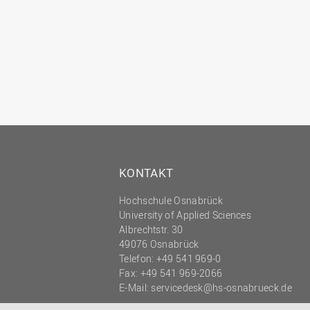
KONTAKT
Hochschule Osnabrück
University of Applied Sciences
Albrechtstr. 30
49076 Osnabrück
Telefon: +49 541 969-0
Fax: +49 541 969-2066
E-Mail:
servicedesk@hs-osnabrueck.de
© 2026 HOCHSCHULE OSNABRÜCK