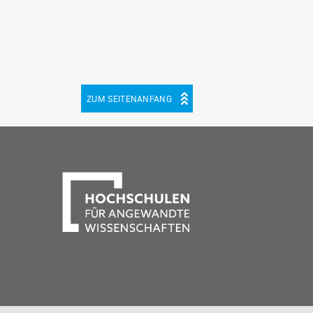
ZUM SEITENANFANG
be
cebook