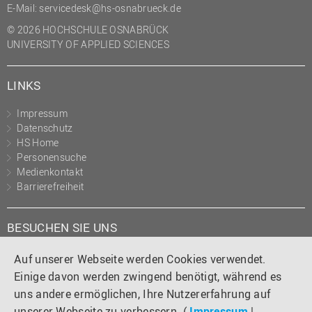
E-Mail:
servicedesk@hs-osnabrueck.de
(PMO)
© 2026 HOCHSCHULE OSNABRÜCK
Prozessmanagement
UNIVERSITY OF APPLIED SCIENCES
Recht
Science to Business GmbH
LINKS
Studierendensekretariat
Impressum
Datenschutz
Studium und Lehre
HS Home
Transfer- und
Personensuche
Innovationsmanagement
Medienkontakt
Barrierefreiheit
BESUCHEN SIE UNS
Instagram
Tiktok
LinkedIn
YouTube
Facebook
Auf unserer Webseite werden Cookies verwendet.
Einige davon werden zwingend benötigt, während es
uns andere ermöglichen, Ihre Nutzererfahrung auf
unserer Webseite zu verbessern. (
Impressum
|