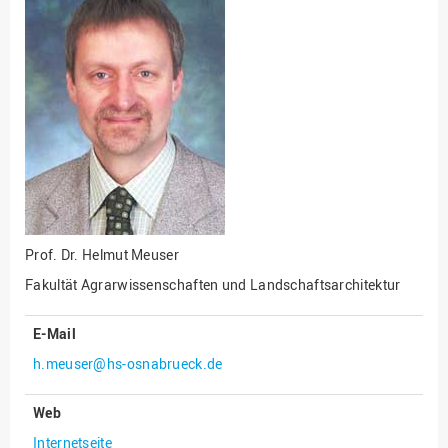
Fakultät
Ingenieurwissenschaften
und Informatik
Fakultät Management,
Kultur und Technik
Fakultät Wirtschafts- und
Sozialwissenschaften
Finanzen
Forschung, Kooperation,
Drittmittel
Prof. Dr.
Helmut Meuser
Gebäude und Technik
Fakultät Agrarwissenschaften und Landschaftsarchitektur
Gesellschaftliches
Engagement
E-Mail
Gleichstellungsbüro
h.meuser@hs-osnabrueck.de
Hochschulleitung
Web
Hochschulplanung/-
Internetseite
strategie