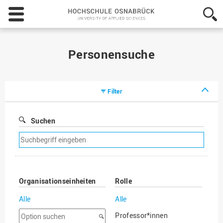
Hochschule
Osnabrück
-
University
of
Personensuche
Applied
Sciences
Filter
Suchen
Suchfilter
entfernen
Organisationseinheiten
Rolle
Alle
Alle
Option
Professor*innen