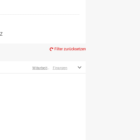
er*innen
m Ruhestand
Z
Filter zurücksetzen
Mitarbeiter*innen
Finanzen