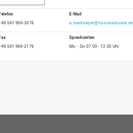
Gesellschaftliches Engagement
Telefon
E-Mail
Gleichstellungsbüro
+49 541 969-3076
a.markmeyer@hs-osnabrueck.de
Hochschulleitung
Hochschulplanung/-strategie
Fax
Sprechzeiten
Innenrevision
+49 541 969-2176
Mo. - Do 07.00 - 13.30 Uhr
Institut für Musik
IT Service Center
Kommunikation und Marketing
LearningCenter
Nachhaltigkeit
Personal
Personalentwicklung
Personalrat