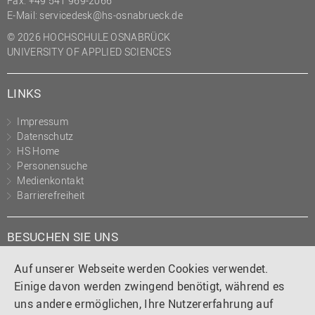
Fax: +49 541 969-2066
(PMO)
E-Mail:
servicedesk@hs-osnabrueck.de
Prozessmanagement
© 2026 HOCHSCHULE OSNABRÜCK
UNIVERSITY OF APPLIED SCIENCES
Recht
Science to Business GmbH
LINKS
Studierendensekretariat
Impressum
Studium und Lehre
Datenschutz
HS Home
Transfer- und
Personensuche
Innovationsmanagement
Medienkontakt
Barrierefreiheit
BESUCHEN SIE UNS
Instagram
Tiktok
LinkedIn
YouTube
Facebook
Auf unserer Webseite werden Cookies verwendet.
Einige davon werden zwingend benötigt, während es
uns andere ermöglichen, Ihre Nutzererfahrung auf