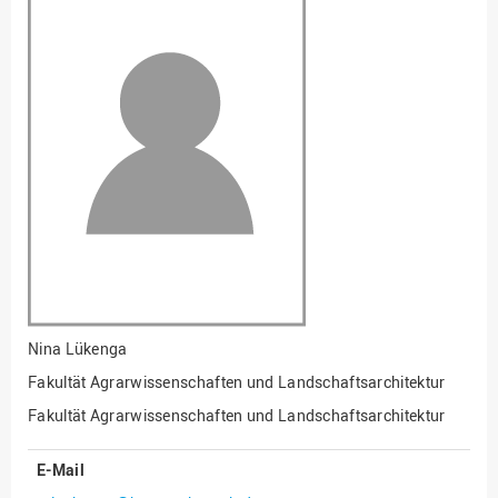
Fakultät
Ingenieurwissenschaften
und Informatik
Fakultät Management,
Kultur und Technik
Fakultät Wirtschafts- und
Sozialwissenschaften
Finanzen
Forschung, Kooperation,
Drittmittel
Gebäude und Technik
Gesellschaftliches
Nina Lükenga
Engagement
Fakultät Agrarwissenschaften und Landschaftsarchitektur
Gleichstellungsbüro
Fakultät Agrarwissenschaften und Landschaftsarchitektur
Hochschulleitung
E-Mail
Hochschulplanung/-
strategie