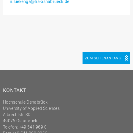
n.luekenga@hs-osnabrueck.de
Innenrevision
Institut für Musik
IT Service Center
Kommunikation und
Marketing
LearningCenter
ZUM SEITENANFANG
Nachhaltigkeit
Personal
Personalentwicklung
KONTAKT
Personalrat
Hochschule Osnabrück
Präsidialbüro
University of Applied Sciences
Professional School
Albrechtstr. 30
49076 Osnabrück
Projekte des Präsidiums
Telefon: +49 541 969-0
Projektmanagement Office