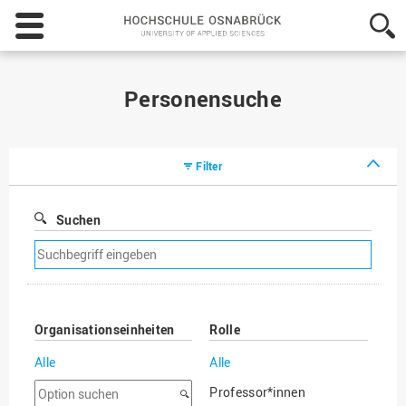
Hochschule
Osnabrück
-
University
of
Personensuche
Applied
Sciences
Filter
Suchen
Suchfilter
entfernen
Organisationseinheiten
Rolle
Alle
Alle
Option
Professor*innen