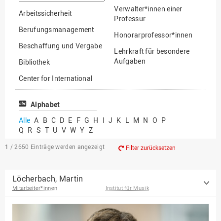
suchen
Verwalter*innen einer
Arbeitssicherheit
Professur
Berufungsmanagement
Honorarprofessor*innen
Beschaffung und Vergabe
Lehrkraft für besondere
Aufgaben
Bibliothek
Mitarbeiter*innen
Center for International
Mobility
Lehrbeauftragte
Center for International
Alphabet
Gastwissenschaftler*innen
Students
Alle
A
B
C
D
E
F
G
H
I
J
K
L
M
N
O
P
Professor*innen im
Q
R
S
T
U
V
W
Y
Z
Chancengerechtigkeit
Ruhestand
eLearning Competence
1 / 2650
Einträge werden angezeigt
Filter zurücksetzen
Center
EU-Büro
Löcherbach, Martin
Mitarbeiter*innen
Institut für Musik
Fakultät
Agrarwissenschaften und
Landschaftsarchitektur