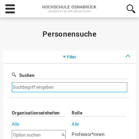
Hochschule
Osnabrück
-
University
of
Personensuche
Applied
Sciences
Filter
Suchen
Suchfilter
entfernen
Organisationseinheiten
Rolle
Alle
Alle
Option
Professor*innen