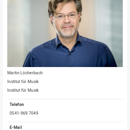
Fakultät
Ingenieurwissenschaften
und Informatik
Fakultät Management,
Kultur und Technik
Fakultät Wirtschafts- und
Sozialwissenschaften
Finanzen
Forschung, Kooperation,
Drittmittel
Martin Löcherbach
Gebäude und Technik
Institut für Musik
Gesellschaftliches
Institut für Musik
Engagement
Telefon
Gleichstellungsbüro
0541-969 7049
Hochschulleitung
Hochschulplanung/-
E-Mail
strategie