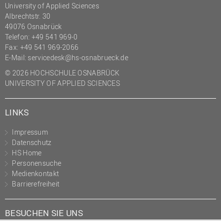
University of Applied Sciences
(PMO)
Albrechtstr. 30
Prozessmanagement
49076 Osnabrück
Telefon: +49 541 969-0
Recht
Fax: +49 541 969-2066
E-Mail:
servicedesk@hs-osnabrueck.de
Science to Business GmbH
© 2026 HOCHSCHULE OSNABRÜCK
Studierendensekretariat
UNIVERSITY OF APPLIED SCIENCES
Studium und Lehre
Transfer- und
LINKS
Innovationsmanagement
Impressum
Datenschutz
HS Home
Personensuche
Medienkontakt
Barrierefreiheit
BESUCHEN SIE UNS