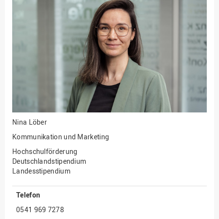
Fakultät
Ingenieurwissenschaften
und Informatik
Fakultät Management,
Kultur und Technik
Fakultät Wirtschafts- und
Sozialwissenschaften
Finanzen
Forschung, Kooperation,
Drittmittel
Nina Löber
Gebäude und Technik
Kommunikation und Marketing
Gesellschaftliches
Hochschulförderung
Engagement
Deutschlandstipendium
Landesstipendium
Gleichstellungsbüro
Hochschulleitung
Telefon
Hochschulplanung/-
0541 969 7278
strategie