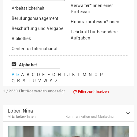
suchen
Verwalter*innen einer
Arbeitssicherheit
Professur
Berufungsmanagement
Honorarprofessor*innen
Beschaffung und Vergabe
Lehrkraft für besondere
Aufgaben
Bibliothek
Mitarbeiter*innen
Center for International
Mobility
Lehrbeauftragte
Center for International
Alphabet
Gastwissenschaftler*innen
Students
Alle
A
B
C
D
E
F
G
H
I
J
K
L
M
N
O
P
Professor*innen im
Q
R
S
T
U
V
W
Y
Z
Chancengerechtigkeit
Ruhestand
eLearning Competence
1 / 2650
Einträge werden angezeigt
Filter zurücksetzen
Center
EU-Büro
Löber, Nina
Mitarbeiter*innen
Kommunikation und Marketing
Fakultät
Agrarwissenschaften und
Landschaftsarchitektur