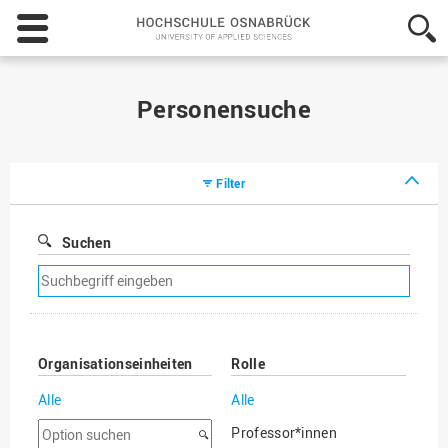
Hochschule
Osnabrück
-
University
of
Personensuche
Applied
Sciences
Filter
Suchen
Suchfilter
entfernen
Organisationseinheiten
Rolle
Alle
Alle
Option
Professor*innen