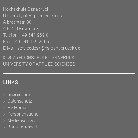
(PMO)
Hochschule Osnabrück
University of Applied Sciences
Prozessmanagement
Albrechtstr. 30
Recht
49076 Osnabrück
Telefon: +49 541 969-0
Science to Business GmbH
Fax: +49 541 969-2066
Studierendensekretariat
E-Mail:
servicedesk@hs-osnabrueck.de
Studium und Lehre
© 2026 HOCHSCHULE OSNABRÜCK
UNIVERSITY OF APPLIED SCIENCES
Transfer- und
Innovationsmanagement
LINKS
Impressum
Datenschutz
HS Home
Personensuche
Medienkontakt
Barrierefreiheit