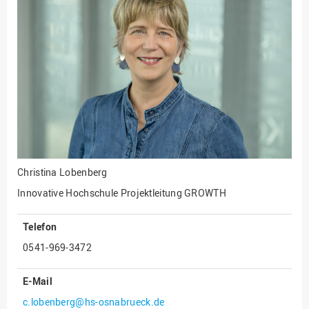
Fakultät
Ingenieurwissenschaften
und Informatik
Fakultät Management,
Kultur und Technik
Fakultät Wirtschafts- und
Sozialwissenschaften
Finanzen
Forschung, Kooperation,
Drittmittel
Christina Lobenberg
Gebäude und Technik
Innovative Hochschule Projektleitung GROWTH
Gesellschaftliches
Engagement
Telefon
0541-969-3472
Gleichstellungsbüro
Hochschulleitung
E-Mail
Hochschulplanung/-
c.lobenberg@hs-osnabrueck.de
strategie