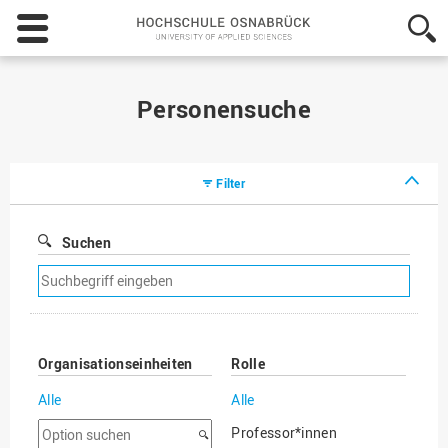
Hochschule
Osnabrück
-
University
of
Personensuche
Applied
Sciences
Filter
Suchen
Suchfilter
entfernen
Organisationseinheiten
Rolle
Alle
Alle
Option
Professor*innen