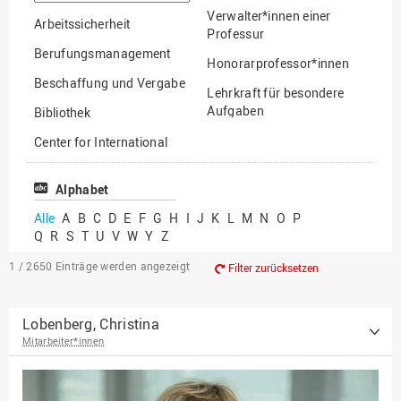
suchen
Verwalter*innen einer
Arbeitssicherheit
Professur
Berufungsmanagement
Honorarprofessor*innen
Beschaffung und Vergabe
Lehrkraft für besondere
Aufgaben
Bibliothek
Mitarbeiter*innen
Center for International
Mobility
Lehrbeauftragte
Center for International
Alphabet
Gastwissenschaftler*innen
Students
Alle
A
B
C
D
E
F
G
H
I
J
K
L
M
N
O
P
Professor*innen im
Q
R
S
T
U
V
W
Y
Z
Chancengerechtigkeit
Ruhestand
eLearning Competence
1 / 2650
Einträge werden angezeigt
Filter zurücksetzen
Center
EU-Büro
Lobenberg, Christina
Mitarbeiter*innen
Fakultät
Agrarwissenschaften und
Landschaftsarchitektur