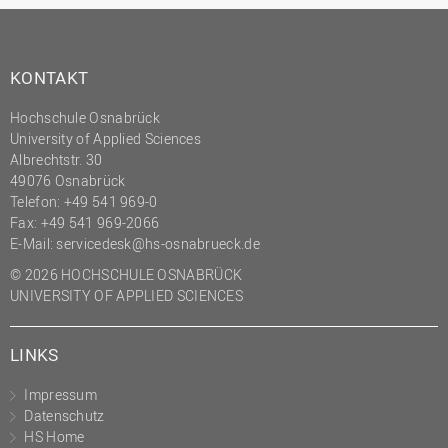
(PMO)
Prozessmanagement
KONTAKT
Recht
Science to Business GmbH
Hochschule Osnabrück
University of Applied Sciences
Studierendensekretariat
Albrechtstr. 30
49076 Osnabrück
Studium und Lehre
Telefon: +49 541 969-0
Transfer- und
Fax: +49 541 969-2066
Innovationsmanagement
E-Mail:
servicedesk@hs-osnabrueck.de
© 2026 HOCHSCHULE OSNABRÜCK
UNIVERSITY OF APPLIED SCIENCES
LINKS
Impressum
Datenschutz
HS Home