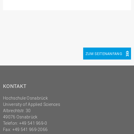
(PMO)
Prozessmanagement
Recht
Science to Business GmbH
Studierendensekretariat
ZUM SEITENANFANG
Studium und Lehre
Transfer- und
Innovationsmanagement
KONTAKT
Hochschule Osnabrück
University of Applied Sciences
Albrechtstr. 30
49076 Osnabrück
Telefon: +49 541 969-0
Fax: +49 541 969-2066