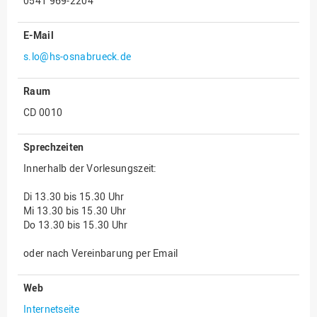
0541 969-2204
Innenrevision
E-Mail
Institut für Musik
s.lo@hs-osnabrueck.de
IT Service Center
Raum
Kommunikation und
Marketing
CD 0010
LearningCenter
Sprechzeiten
Nachhaltigkeit
Innerhalb der Vorlesungszeit:
Personal
Di 13.30 bis 15.30 Uhr
Personalentwicklung
Mi 13.30 bis 15.30 Uhr
Personalrat
Do 13.30 bis 15.30 Uhr
Präsidialbüro
oder nach Vereinbarung per Email
Professional School
Web
Projekte des Präsidiums
Internetseite
Projektmanagement Office