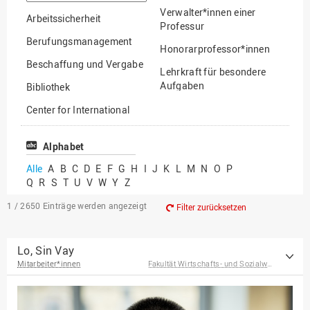
suchen
Verwalter*innen einer
Arbeitssicherheit
Professur
Berufungsmanagement
Honorarprofessor*innen
Beschaffung und Vergabe
Lehrkraft für besondere
Aufgaben
Bibliothek
Mitarbeiter*innen
Center for International
Mobility
Lehrbeauftragte
Center for International
Alphabet
Gastwissenschaftler*innen
Students
Alle
A
B
C
D
E
F
G
H
I
J
K
L
M
N
O
P
Professor*innen im
Q
R
S
T
U
V
W
Y
Z
Chancengerechtigkeit
Ruhestand
eLearning Competence
1 / 2650
Einträge werden angezeigt
Filter zurücksetzen
Center
EU-Büro
Lo, Sin Vay
Mitarbeiter*innen
Fakultät Wirtschafts- und Sozialwissenschaften
Fakultät
Agrarwissenschaften und
Landschaftsarchitektur