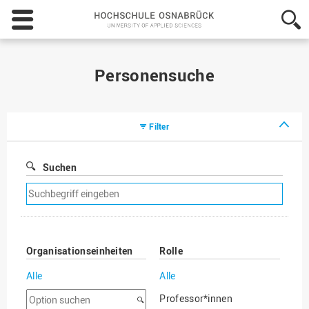
Hochschule
Osnabrück
-
University
of
Personensuche
Applied
Sciences
Filter
Suchen
Suchfilter
entfernen
Organisationseinheiten
Rolle
Alle
Alle
Option
Professor*innen