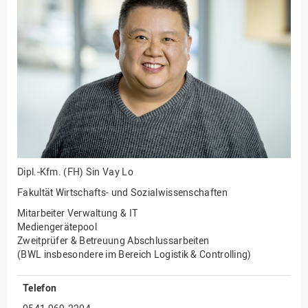
Fakultät
Ingenieurwissenschaften
und Informatik
Fakultät Management,
Kultur und Technik
Fakultät Wirtschafts- und
Sozialwissenschaften
Finanzen
Forschung, Kooperation,
Drittmittel
Dipl.-Kfm. (FH)
Sin Vay Lo
Gebäude und Technik
Fakultät Wirtschafts- und Sozialwissenschaften
Gesellschaftliches
Mitarbeiter Verwaltung & IT
Engagement
Mediengerätepool
Zweitprüfer & Betreuung Abschlussarbeiten
Gleichstellungsbüro
(BWL insbesondere im Bereich Logistik & Controlling)
Hochschulleitung
Telefon
Hochschulplanung/-
strategie