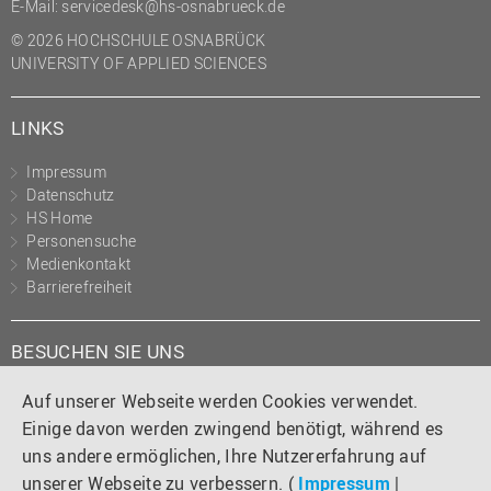
E-Mail:
servicedesk@hs-osnabrueck.de
© 2026 HOCHSCHULE OSNABRÜCK
UNIVERSITY OF APPLIED SCIENCES
LINKS
Impressum
Datenschutz
HS Home
Personensuche
Medienkontakt
Barrierefreiheit
BESUCHEN SIE UNS
Instagram
Tiktok
LinkedIn
YouTube
Facebook
Auf unserer Webseite werden Cookies verwendet.
Einige davon werden zwingend benötigt, während es
uns andere ermöglichen, Ihre Nutzererfahrung auf
unserer Webseite zu verbessern. (
Impressum
|