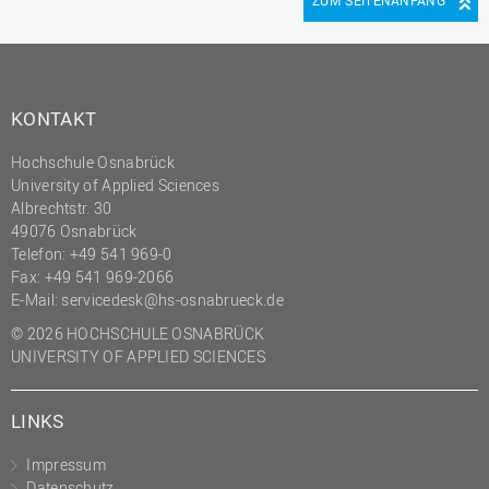
ZUM SEITENANFANG
(PMO)
Prozessmanagement
Recht
KONTAKT
Science to Business GmbH
Hochschule Osnabrück
Studierendensekretariat
University of Applied Sciences
Studium und Lehre
Albrechtstr. 30
49076 Osnabrück
Transfer- und
Telefon: +49 541 969-0
Innovationsmanagement
Fax: +49 541 969-2066
E-Mail:
servicedesk@hs-osnabrueck.de
© 2026 HOCHSCHULE OSNABRÜCK
UNIVERSITY OF APPLIED SCIENCES
LINKS
Impressum
Datenschutz