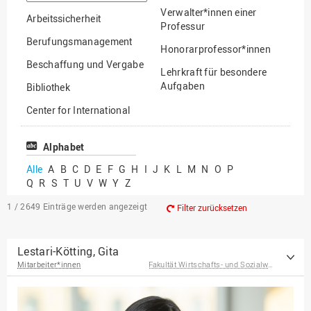
suchen
Verwalter*innen einer
Arbeitssicherheit
Professur
Berufungsmanagement
Honorarprofessor*innen
Beschaffung und Vergabe
Lehrkraft für besondere
Aufgaben
Bibliothek
Mitarbeiter*innen
Center for International
Mobility
Lehrbeauftragte
Center for International
Alphabet
Gastwissenschaftler*innen
Students
Alle
A
B
C
D
E
F
G
H
I
J
K
L
M
N
O
P
Professor*innen im
Q
R
S
T
U
V
W
Y
Z
Chancengerechtigkeit
Ruhestand
eLearning Competence
1 / 2649
Einträge werden angezeigt
Filter zurücksetzen
Center
EU-Büro
Lestari-Kötting, Gita
Mitarbeiter*innen
Fakultät Wirtschafts- und Sozialwissenschaften
Fakultät
Agrarwissenschaften und
Landschaftsarchitektur