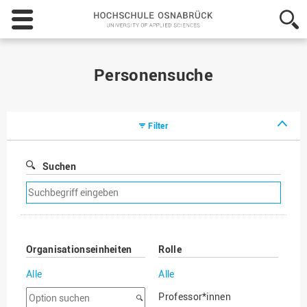
Hochschule
Osnabrück
-
University
of
Personensuche
Applied
Sciences
Filter
Suchen
Suchfilter
entfernen
Organisationseinheiten
Rolle
Alle
Alle
Option
Professor*innen