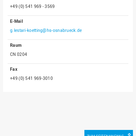
+49 (0) 541 969 - 3569
Innenrevision
Institut für Musik
E-Mail
IT Service Center
g.lestari-koetting@hs-osnabrueck.de
Kommunikation und
Raum
Marketing
CN 0204
LearningCenter
Nachhaltigkeit
Fax
Personal
+49 (0) 541 969-3010
Personalentwicklung
Personalrat
Präsidialbüro
Professional School
Projekte des Präsidiums
Projektmanagement Office