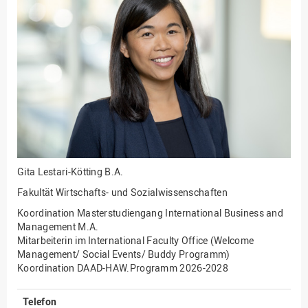
Fakultät
Ingenieurwissenschaften
und Informatik
Fakultät Management,
Kultur und Technik
Fakultät Wirtschafts- und
Sozialwissenschaften
Finanzen
Forschung, Kooperation,
Drittmittel
Gita Lestari-Kötting
B.A.
Gebäude und Technik
Fakultät Wirtschafts- und Sozialwissenschaften
Gesellschaftliches
Koordination Masterstudiengang International Business and
Engagement
Management M.A.
Mitarbeiterin im International Faculty Office (Welcome
Gleichstellungsbüro
Management/ Social Events/ Buddy Programm)
Koordination DAAD-HAW.Programm 2026-2028
Hochschulleitung
Hochschulplanung/-
Telefon
strategie