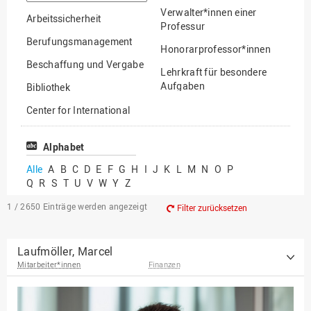
suchen
Verwalter*innen einer
Arbeitssicherheit
Professur
Berufungsmanagement
Honorarprofessor*innen
Beschaffung und Vergabe
Lehrkraft für besondere
Aufgaben
Bibliothek
Mitarbeiter*innen
Center for International
Mobility
Lehrbeauftragte
Center for International
Alphabet
Gastwissenschaftler*innen
Students
Alle
A
B
C
D
E
F
G
H
I
J
K
L
M
N
O
P
Professor*innen im
Q
R
S
T
U
V
W
Y
Z
Chancengerechtigkeit
Ruhestand
eLearning Competence
1 / 2650
Einträge werden angezeigt
Filter zurücksetzen
Center
EU-Büro
Laufmöller, Marcel
Mitarbeiter*innen
Finanzen
Fakultät
Agrarwissenschaften und
Landschaftsarchitektur