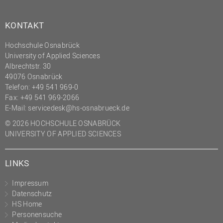
(PMO)
KONTAKT
Prozessmanagement
Recht
Hochschule Osnabrück
University of Applied Sciences
Science to Business GmbH
Albrechtstr. 30
Studierendensekretariat
49076 Osnabrück
Telefon: +49 541 969-0
Studium und Lehre
Fax: +49 541 969-2066
E-Mail:
servicedesk@hs-osnabrueck.de
Transfer- und
Innovationsmanagement
© 2026 HOCHSCHULE OSNABRÜCK
UNIVERSITY OF APPLIED SCIENCES
LINKS
Impressum
Datenschutz
HS Home
Personensuche