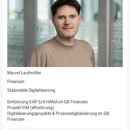
Fakultät
Ingenieurwissenschaften
und Informatik
Fakultät Management,
Kultur und Technik
Fakultät Wirtschafts- und
Sozialwissenschaften
Finanzen
Forschung, Kooperation,
Drittmittel
Marcel Laufmöller
Gebäude und Technik
Finanzen
Gesellschaftliches
Stabsstelle Digitalisierung
Engagement
Einführung SAP S/4 HANA im GB Finanzen
Gleichstellungsbüro
Projekt VIM (eRechnung)
Digitalisierungsprojekte & Prozessdigitalisierung im GB
Hochschulleitung
Finanzen
Hochschulplanung/-
strategie