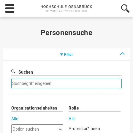
Hochschule
Osnabrück
-
University
of
Personensuche
Applied
Sciences
Filter
Suchen
Suchfilter
entfernen
Organisationseinheiten
Rolle
Alle
Alle
Option
Professor*innen