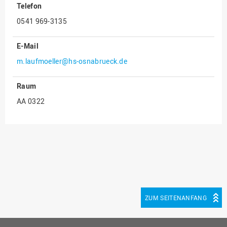
Telefon
Innenrevision
0541 969-3135
Institut für Musik
E-Mail
IT Service Center
m.laufmoeller@hs-osnabrueck.de
Kommunikation und
Marketing
Raum
LearningCenter
AA 0322
Nachhaltigkeit
Personal
Personalentwicklung
Personalrat
Präsidialbüro
Professional School
ZUM SEITENANFANG
Projekte des Präsidiums
Projektmanagement Office