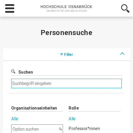
Hochschule
Osnabrück
-
University
of
Personensuche
Applied
Sciences
Filter
Suchen
Suchfilter
entfernen
Organisationseinheiten
Rolle
Alle
Alle
Option
Professor*innen