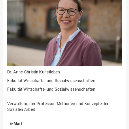
Fakultät
Ingenieurwissenschaften
und Informatik
Fakultät Management,
Kultur und Technik
Fakultät Wirtschafts- und
Sozialwissenschaften
Finanzen
Forschung, Kooperation,
Drittmittel
Dr.
Anne-Christin Kunstleben
Gebäude und Technik
Fakultät Wirtschafts- und Sozialwissenschaften
Gesellschaftliches
Fakultät Wirtschafts- und Sozialwissenschaften
Engagement
Gleichstellungsbüro
Verwaltung der Professur: Methoden und Konzepte der
Sozialen Arbeit
Hochschulleitung
Hochschulplanung/-
E-Mail
strategie