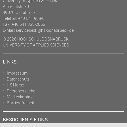
University of Applied Sciences
(PMO)
Albrechtstr. 30
49076 Osnabrück
Prozessmanagement
Telefon: +49 541 969-0
Recht
Fax: +49 541 969-2066
E-Mail:
servicedesk@hs-osnabrueck.de
Science to Business GmbH
© 2026 HOCHSCHULE OSNABRÜCK
Studierendensekretariat
UNIVERSITY OF APPLIED SCIENCES
Studium und Lehre
LINKS
Transfer- und
Innovationsmanagement
Impressum
Datenschutz
HS Home
Personensuche
Medienkontakt
Barrierefreiheit
BESUCHEN SIE UNS