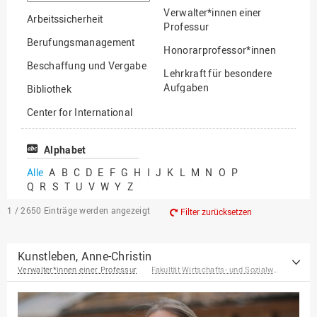
suchen
Verwalter*innen einer
Arbeitssicherheit
Professur
Berufungsmanagement
Honorarprofessor*innen
Beschaffung und Vergabe
Lehrkraft für besondere
Aufgaben
Bibliothek
Mitarbeiter*innen
Center for International
Mobility
Lehrbeauftragte
Center for International
Alphabet
Gastwissenschaftler*innen
Students
Alle
A
B
C
D
E
F
G
H
I
J
K
L
M
N
O
P
Professor*innen im
Q
R
S
T
U
V
W
Y
Z
Chancengerechtigkeit
Ruhestand
eLearning Competence
1 / 2650
Einträge werden angezeigt
Filter zurücksetzen
Center
EU-Büro
Kunstleben, Anne-Christin
Verwalter*innen einer Professur
Fakultät Wirtschafts- und Sozialwissenschaften
Fakultät
Agrarwissenschaften und
Landschaftsarchitektur