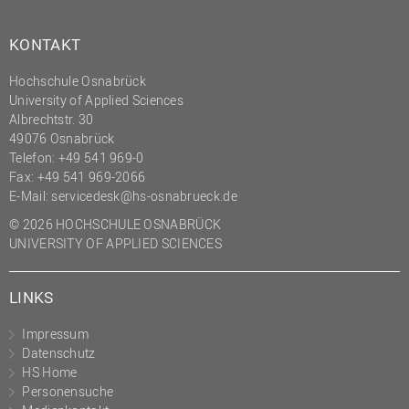
(PMO)
KONTAKT
Prozessmanagement
Recht
Hochschule Osnabrück
University of Applied Sciences
Science to Business GmbH
Albrechtstr. 30
Studierendensekretariat
49076 Osnabrück
Telefon: +49 541 969-0
Studium und Lehre
Fax: +49 541 969-2066
E-Mail:
servicedesk@hs-osnabrueck.de
Transfer- und
Innovationsmanagement
© 2026 HOCHSCHULE OSNABRÜCK
UNIVERSITY OF APPLIED SCIENCES
LINKS
Impressum
Datenschutz
HS Home
Personensuche