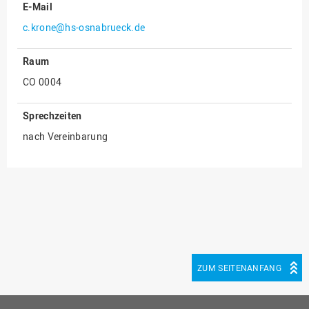
E-Mail
Innenrevision
c.krone@hs-osnabrueck.de
Institut für Musik
Raum
IT Service Center
CO 0004
Kommunikation und
Marketing
Sprechzeiten
LearningCenter
nach Vereinbarung
Nachhaltigkeit
Personal
Personalentwicklung
Personalrat
Präsidialbüro
Professional School
ZUM SEITENANFANG
Projekte des Präsidiums
Projektmanagement Office