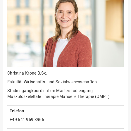
Fakultät
Ingenieurwissenschaften
und Informatik
Fakultät Management,
Kultur und Technik
Fakultät Wirtschafts- und
Sozialwissenschaften
Finanzen
Forschung, Kooperation,
Drittmittel
Christina Krone
B.Sc.
Gebäude und Technik
Fakultät Wirtschafts- und Sozialwissenschaften
Gesellschaftliches
Studiengangkoordination Masterstudiengang
Engagement
Muskuloskelettale Therapie Manuelle Therapie (OMPT)
Gleichstellungsbüro
Telefon
Hochschulleitung
+49 541 969 3965
Hochschulplanung/-
strategie