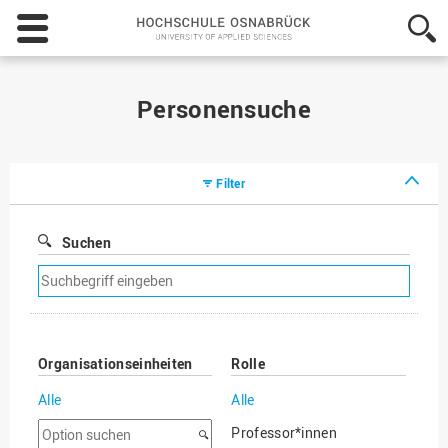
Hochschule
Osnabrück
-
University
of
Personensuche
Applied
Sciences
Filter
Suchen
Suchfilter
entfernen
Organisationseinheiten
Rolle
Alle
Alle
Option
Professor*innen