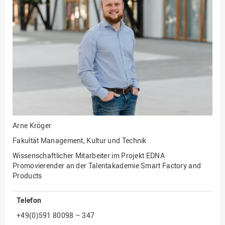
Fakultät
Ingenieurwissenschaften
und Informatik
Fakultät Management,
Kultur und Technik
Fakultät Wirtschafts- und
Sozialwissenschaften
Finanzen
Forschung, Kooperation,
Drittmittel
Arne Kröger
Gebäude und Technik
Fakultät Management, Kultur und Technik
Gesellschaftliches
Wissenschaftlicher Mitarbeiter im Projekt EDNA
Engagement
Promovierender an der Talentakademie Smart Factory and
Products
Gleichstellungsbüro
Hochschulleitung
Telefon
Hochschulplanung/-
+49(0)591 80098 – 347
strategie