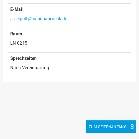
E-Mail
Innenrevision
a.seipolt@hs-osnabrueck.de
Institut für Musik
IT Service Center
Raum
Kommunikation und
LN 0215
Marketing
LearningCenter
Sprechzeiten
Nachhaltigkeit
Nach Vereinbarung
Personal
Personalentwicklung
Personalrat
Präsidialbüro
Professional School
ZUM SEITENANFANG
Projekte des Präsidiums
Projektmanagement Office