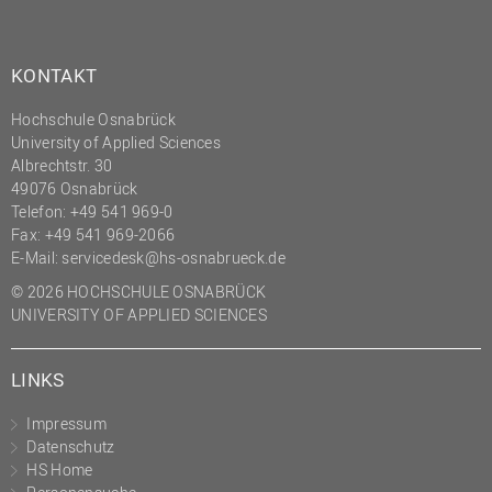
(PMO)
Prozessmanagement
KONTAKT
Recht
Hochschule Osnabrück
Science to Business GmbH
University of Applied Sciences
Studierendensekretariat
Albrechtstr. 30
49076 Osnabrück
Studium und Lehre
Telefon: +49 541 969-0
Fax: +49 541 969-2066
Transfer- und
E-Mail:
servicedesk@hs-osnabrueck.de
Innovationsmanagement
© 2026 HOCHSCHULE OSNABRÜCK
UNIVERSITY OF APPLIED SCIENCES
LINKS
Impressum
Datenschutz
HS Home