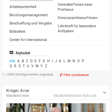
suchen
Verwalter*innen einer
Arbeitssicherheit
Professur
Berufungsmanagement
Honorarprofessor*innen
Beschaffung und Vergabe
Lehrkraft für besondere
Aufgaben
Bibliothek
Mitarbeiter*innen
Center for International
Mobility
Lehrbeauftragte
Center for International
Alphabet
Gastwissenschaftler*innen
Students
Alle
A
B
C
D
E
F
G
H
I
J
K
L
M
N
O
P
Professor*innen im
Q
R
S
T
U
V
W
Y
Z
Chancengerechtigkeit
Ruhestand
eLearning Competence
1 / 2650
Einträge werden angezeigt
Filter zurücksetzen
Center
EU-Büro
Kröger, Arne
Mitarbeiter*innen
Fakultät Management, Kultur und Technik
Fakultät
Agrarwissenschaften und
Landschaftsarchitektur