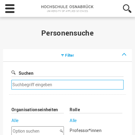
Hochschule
Osnabrück
-
University
of
Personensuche
Applied
Sciences
Filter
Suchen
Suchfilter
entfernen
Organisationseinheiten
Rolle
Alle
Alle
Option
Professor*innen