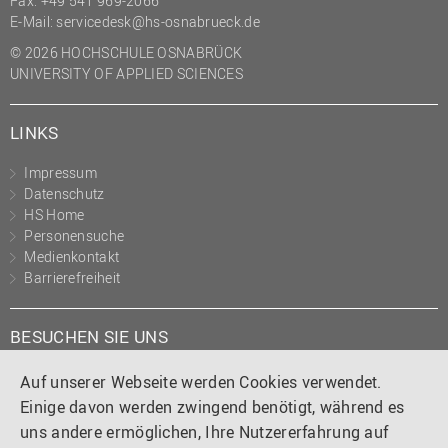
Fax: +49 541 969-2066
(PMO)
E-Mail:
servicedesk@hs-osnabrueck.de
Prozessmanagement
© 2026 HOCHSCHULE OSNABRÜCK
UNIVERSITY OF APPLIED SCIENCES
Recht
Science to Business GmbH
LINKS
Studierendensekretariat
Impressum
Studium und Lehre
Datenschutz
HS Home
Transfer- und
Personensuche
Innovationsmanagement
Medienkontakt
Barrierefreiheit
BESUCHEN SIE UNS
Instagram
Tiktok
LinkedIn
YouTube
Facebook
Auf unserer Webseite werden Cookies verwendet.
Einige davon werden zwingend benötigt, während es
uns andere ermöglichen, Ihre Nutzererfahrung auf