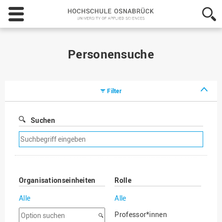
Hochschule
Osnabrück
-
University
of
Personensuche
Applied
Sciences
Filter
Suchen
Suchfilter
entfernen
Organisationseinheiten
Rolle
Alle
Alle
Option
Professor*innen