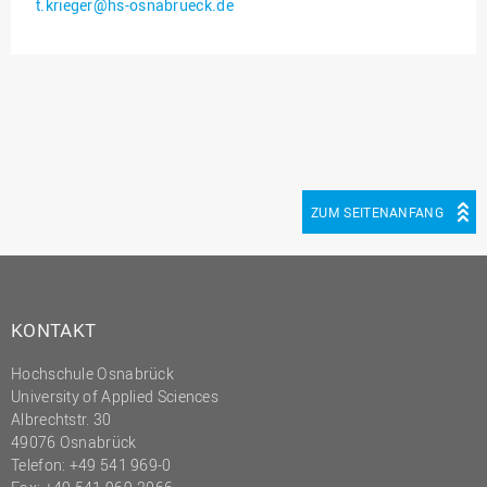
t.krieger@hs-osnabrueck.de
Innenrevision
Institut für Musik
IT Service Center
Kommunikation und
Marketing
LearningCenter
ZUM SEITENANFANG
Nachhaltigkeit
Personal
Personalentwicklung
KONTAKT
Personalrat
Hochschule Osnabrück
Präsidialbüro
University of Applied Sciences
Professional School
Albrechtstr. 30
49076 Osnabrück
Projekte des Präsidiums
Telefon: +49 541 969-0
Projektmanagement Office