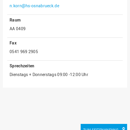
n.korn@hs-osnabrueck.de
Innenrevision
Institut für Musik
Raum
IT Service Center
AA 0409
Kommunikation und
Fax
Marketing
0541 969 2905
LearningCenter
Nachhaltigkeit
Sprechzeiten
Personal
Dienstags + Donnerstags 09:00 -12:00 Uhr
Personalentwicklung
Personalrat
Präsidialbüro
Professional School
Projekte des Präsidiums
Projektmanagement Office
ZUM SEITENANFANG