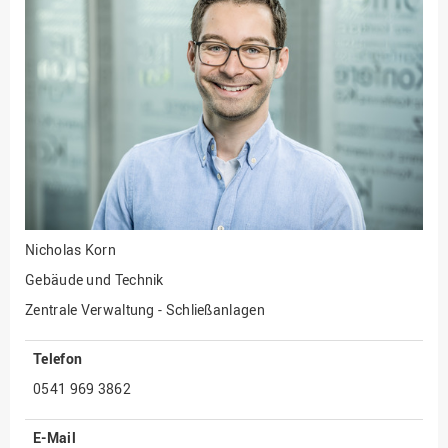
Fakultät
Ingenieurwissenschaften
und Informatik
Fakultät Management,
Kultur und Technik
Fakultät Wirtschafts- und
Sozialwissenschaften
Finanzen
Forschung, Kooperation,
Drittmittel
Nicholas Korn
Gebäude und Technik
Gebäude und Technik
Gesellschaftliches
Zentrale Verwaltung - Schließanlagen
Engagement
Telefon
Gleichstellungsbüro
0541 969 3862
Hochschulleitung
Hochschulplanung/-
E-Mail
strategie