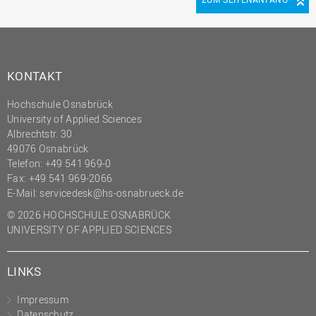
(PMO)
Prozessmanagement
Recht
KONTAKT
Science to Business GmbH
Hochschule Osnabrück
Studierendensekretariat
University of Applied Sciences
Studium und Lehre
Albrechtstr. 30
49076 Osnabrück
Transfer- und
Telefon: +49 541 969-0
Innovationsmanagement
Fax: +49 541 969-2066
E-Mail:
servicedesk@hs-osnabrueck.de
© 2026 HOCHSCHULE OSNABRÜCK
UNIVERSITY OF APPLIED SCIENCES
LINKS
Impressum
Datenschutz