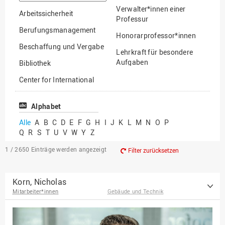
suchen
Verwalter*innen einer
Arbeitssicherheit
Professur
Berufungsmanagement
Honorarprofessor*innen
Beschaffung und Vergabe
Lehrkraft für besondere
Aufgaben
Bibliothek
Mitarbeiter*innen
Center for International
Mobility
Lehrbeauftragte
Center for International
Alphabet
Gastwissenschaftler*innen
Students
Alle
A
B
C
D
E
F
G
H
I
J
K
L
M
N
O
P
Professor*innen im
Q
R
S
T
U
V
W
Y
Z
Chancengerechtigkeit
Ruhestand
eLearning Competence
1 / 2650
Einträge werden angezeigt
Filter zurücksetzen
Center
EU-Büro
Korn, Nicholas
Mitarbeiter*innen
Gebäude und Technik
Fakultät
Agrarwissenschaften und
Landschaftsarchitektur