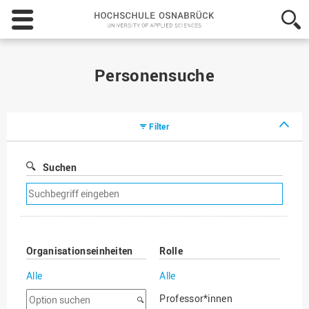
Hochschule
Osnabrück
-
University
of
Personensuche
Applied
Sciences
Filter
Suchen
Suchfilter
entfernen
Organisationseinheiten
Rolle
Alle
Alle
Option
Professor*innen