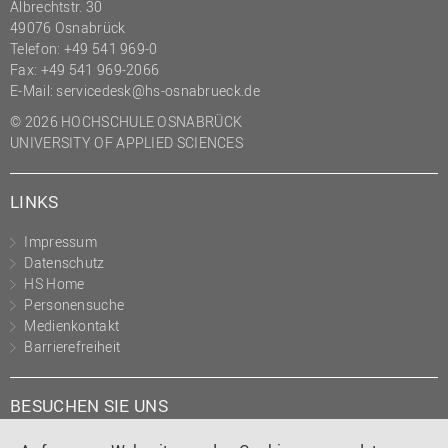
Albrechtstr. 30
(PMO)
49076 Osnabrück
Telefon: +49 541 969-0
Prozessmanagement
Fax: +49 541 969-2066
Recht
E-Mail:
servicedesk@hs-osnabrueck.de
Science to Business GmbH
© 2026 HOCHSCHULE OSNABRÜCK
UNIVERSITY OF APPLIED SCIENCES
Studierendensekretariat
Studium und Lehre
LINKS
Transfer- und
Innovationsmanagement
Impressum
Datenschutz
HS Home
Personensuche
Medienkontakt
Barrierefreiheit
BESUCHEN SIE UNS