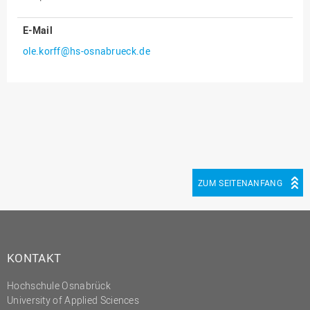
Innenrevision
E-Mail
Institut für Musik
ole.korff@hs-osnabrueck.de
IT Service Center
Kommunikation und
Marketing
LearningCenter
Nachhaltigkeit
Personal
ZUM SEITENANFANG
Personalentwicklung
Personalrat
Präsidialbüro
KONTAKT
Professional School
Hochschule Osnabrück
Projekte des Präsidiums
University of Applied Sciences
Projektmanagement Office