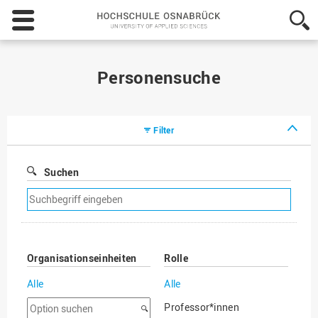
Hochschule
Osnabrück
-
University
of
Personensuche
Applied
Sciences
Filter
Suchen
Suchfilter
entfernen
Organisationseinheiten
Rolle
Alle
Alle
Option
Professor*innen