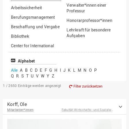
suchen
Verwalter*innen einer
Arbeitssicherheit
Professur
Berufungsmanagement
Honorarprofessor*innen
Beschaffung und Vergabe
Lehrkraft für besondere
Aufgaben
Bibliothek
Mitarbeiter*innen
Center for International
Mobility
Lehrbeauftragte
Center for International
Alphabet
Gastwissenschaftler*innen
Students
Alle
A
B
C
D
E
F
G
H
I
J
K
L
M
N
O
P
Professor*innen im
Q
R
S
T
U
V
W
Y
Z
Chancengerechtigkeit
Ruhestand
eLearning Competence
1 / 2650
Einträge werden angezeigt
Filter zurücksetzen
Center
EU-Büro
Korff, Ole
Mitarbeiter*innen
Fakultät Wirtschafts- und Sozialwissenschaften
Fakultät
Agrarwissenschaften und
Landschaftsarchitektur