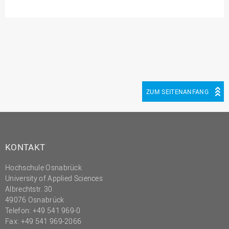
Innenrevision
Institut für Musik
IT Service Center
Kommunikation und
Marketing
ZUM SEITENANFANG
LearningCenter
Nachhaltigkeit
Personal
Personalentwicklung
KONTAKT
Personalrat
Hochschule Osnabrück
Präsidialbüro
University of Applied Sciences
Albrechtstr. 30
Professional School
49076 Osnabrück
Telefon: +49 541 969-0
Projekte des Präsidiums
Fax: +49 541 969-2066
Projektmanagement Office