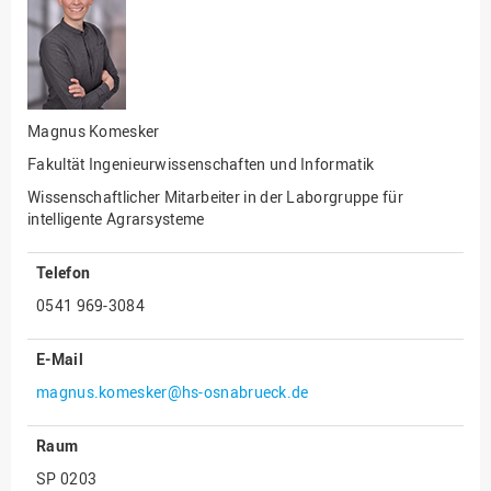
Fakultät
Ingenieurwissenschaften
und Informatik
Fakultät Management,
Kultur und Technik
Magnus Komesker
Fakultät Wirtschafts- und
Fakultät Ingenieurwissenschaften und Informatik
Sozialwissenschaften
Wissenschaftlicher Mitarbeiter in der Laborgruppe für
Finanzen
intelligente Agrarsysteme
Forschung, Kooperation,
Drittmittel
Telefon
Gebäude und Technik
0541 969-3084
Gesellschaftliches
Engagement
E-Mail
magnus.komesker@hs-osnabrueck.de
Gleichstellungsbüro
Hochschulleitung
Raum
Hochschulplanung/-
SP 0203
strategie