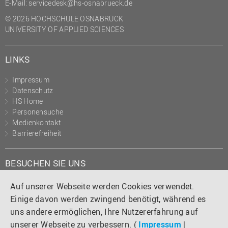
E-Mail:
servicedesk@hs-osnabrueck.de
(PMO)
© 2026 HOCHSCHULE OSNABRÜCK
Prozessmanagement
UNIVERSITY OF APPLIED SCIENCES
Recht
LINKS
Science to Business GmbH
Studierendensekretariat
Impressum
Datenschutz
Studium und Lehre
HS Home
Transfer- und
Personensuche
Innovationsmanagement
Medienkontakt
Barrierefreiheit
BESUCHEN SIE UNS
Instagram
Tiktok
LinkedIn
YouTube
Facebook
Auf unserer Webseite werden Cookies verwendet.
Einige davon werden zwingend benötigt, während es
uns andere ermöglichen, Ihre Nutzererfahrung auf
unserer Webseite zu verbessern. (
Impressum
|