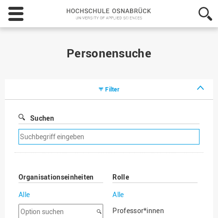
Hochschule
Osnabrück
-
University
of
Personensuche
Applied
Sciences
Filter
Suchen
Suchfilter
entfernen
Organisationseinheiten
Rolle
Alle
Alle
Option
Professor*innen