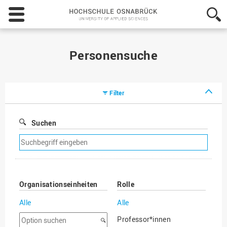
Hochschule
Osnabrück
-
University
of
Personensuche
Applied
Sciences
Filter
Suchen
Suchfilter
entfernen
Organisationseinheiten
Rolle
Alle
Alle
Option
Professor*innen