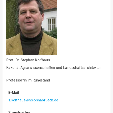
Fakultät
Ingenieurwissenschaften
und Informatik
Fakultät Management,
Kultur und Technik
Fakultät Wirtschafts- und
Sozialwissenschaften
Finanzen
Forschung, Kooperation,
Prof. Dr.
Stephan Kolfhaus
Drittmittel
Fakultät Agrarwissenschaften und Landschaftsarchitektur
Gebäude und Technik
Gesellschaftliches
Professor*in im Ruhestand
Engagement
Gleichstellungsbüro
E-Mail
Hochschulleitung
s.kolfhaus@hs-osnabrueck.de
Hochschulplanung/-
Sprechzeiten
strategie