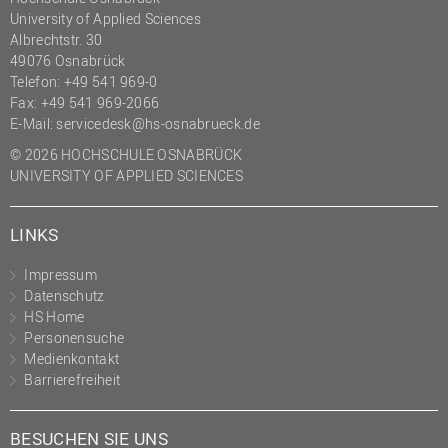
University of Applied Sciences
(PMO)
Albrechtstr. 30
Prozessmanagement
49076 Osnabrück
Telefon: +49 541 969-0
Recht
Fax: +49 541 969-2066
Science to Business GmbH
E-Mail:
servicedesk@hs-osnabrueck.de
Studierendensekretariat
© 2026 HOCHSCHULE OSNABRÜCK
UNIVERSITY OF APPLIED SCIENCES
Studium und Lehre
Transfer- und
LINKS
Innovationsmanagement
Impressum
Datenschutz
HS Home
Personensuche
Medienkontakt
Barrierefreiheit
BESUCHEN SIE UNS