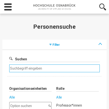
Hochschule
Osnabrück
-
University
of
Personensuche
Applied
Sciences
Filter
Suchen
Suchfilter
entfernen
Organisationseinheiten
Rolle
Alle
Alle
Option
Professor*innen