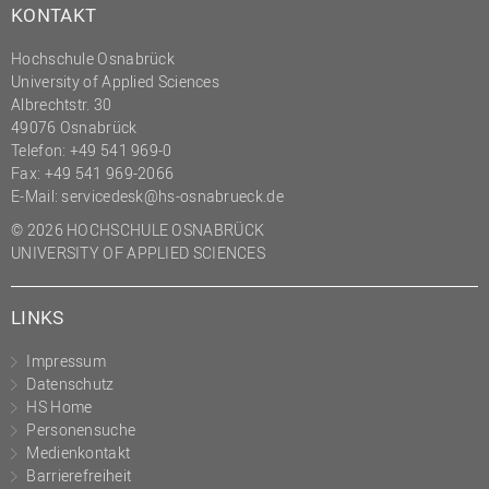
KONTAKT
(PMO)
Prozessmanagement
Hochschule Osnabrück
University of Applied Sciences
Recht
Albrechtstr. 30
49076 Osnabrück
Science to Business GmbH
Telefon: +49 541 969-0
Studierendensekretariat
Fax: +49 541 969-2066
E-Mail:
servicedesk@hs-osnabrueck.de
Studium und Lehre
© 2026 HOCHSCHULE OSNABRÜCK
Transfer- und
UNIVERSITY OF APPLIED SCIENCES
Innovationsmanagement
LINKS
Impressum
Datenschutz
HS Home
Personensuche
Medienkontakt
Barrierefreiheit