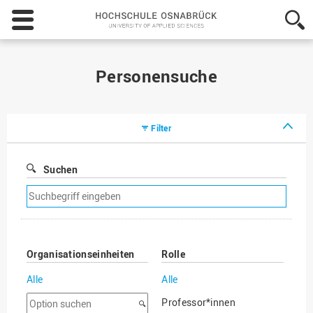
Hochschule
Osnabrück
-
University
of
Personensuche
Applied
Sciences
Filter
Suchen
Suchfilter
entfernen
Organisationseinheiten
Rolle
Alle
Alle
Option
Professor*innen