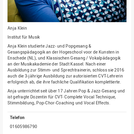
Innenrevision
Institut für Musik
Anja Klein
IT Service Center
Institut für Musik
Kommunikation und
Marketing
Anja Klein studierte Jazz- und Popgesang &
Gesangspädagogik an der Hogeschool voor de Kunsten in
LearningCenter
Enschede (NL), und Klassischen Gesang / Vokalpädagogik
an der Musikakademie der Stadt Kassel. Nach einer
Nachhaltigkeit
Ausbildung zur Stimm- und Sprechtrainerin, schloss sie 2016
Personal
auch die 3-jährige Ausbildung zur autorisierten CVT-Lehrerin
erfolgreich ab, die ihre fachliche Qualifikation komplettierte.
Personalentwicklung
Anja unterrichtet seit über 17 Jahren Pop & Jazz-Gesang und
Personalrat
ist gefragte Dozentin für CVT- Complete Vocal Technique,
Stimmbildung, Pop-Chor-Coaching und Vocal Effects.
Präsidialbüro
Professional School
Telefon
Projekte des Präsidiums
01605986790
Projektmanagement Office