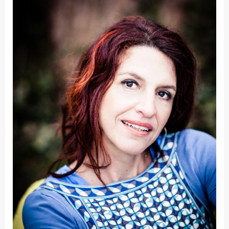
Fakultät
Ingenieurwissenschaften
und Informatik
Fakultät Management,
Kultur und Technik
Fakultät Wirtschafts- und
Sozialwissenschaften
Finanzen
Forschung, Kooperation,
Drittmittel
Gebäude und Technik
Gesellschaftliches
Engagement
Gleichstellungsbüro
Hochschulleitung
Hochschulplanung/-
strategie