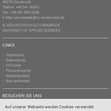
49076 Osnabrück
Telefon: +49 541 969-0
Fax: +49 541 969-2066
E-Mail:
servicedesk@hs-osnabrueck.de
© 2026 HOCHSCHULE OSNABRÜCK
UNIVERSITY OF APPLIED SCIENCES
LINKS
Impressum
Datenschutz
HS Home
Personensuche
Medienkontakt
Barrierefreiheit
BESUCHEN SIE UNS
Instagram
Tiktok
LinkedIn
YouTube
Facebook
Auf unserer Webseite werden Cookies verwendet.