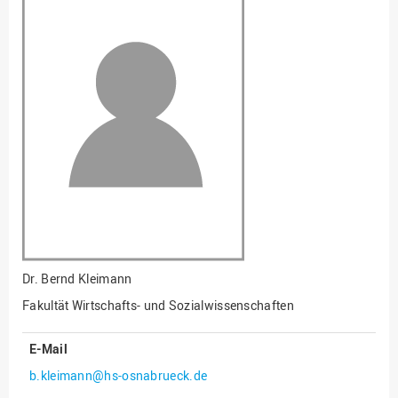
Fakultät
Ingenieurwissenschaften
und Informatik
Fakultät Management,
Kultur und Technik
Fakultät Wirtschafts- und
Sozialwissenschaften
Finanzen
Forschung, Kooperation,
Drittmittel
Gebäude und Technik
Gesellschaftliches
Dr.
Bernd Kleimann
Engagement
Fakultät Wirtschafts- und Sozialwissenschaften
Gleichstellungsbüro
E-Mail
Hochschulleitung
b.kleimann@hs-osnabrueck.de
Hochschulplanung/-
strategie