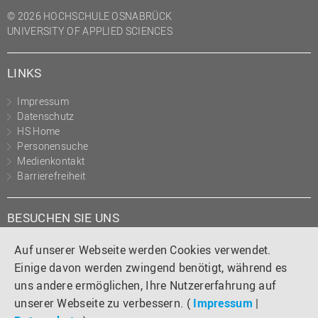
(PMO)
© 2026 HOCHSCHULE OSNABRÜCK
UNIVERSITY OF APPLIED SCIENCES
Prozessmanagement
Recht
LINKS
Science to Business GmbH
Impressum
Studierendensekretariat
Datenschutz
Studium und Lehre
HS Home
Personensuche
Transfer- und
Medienkontakt
Innovationsmanagement
Barrierefreiheit
BESUCHEN SIE UNS
Instagram
Tiktok
LinkedIn
YouTube
Facebook
Auf unserer Webseite werden Cookies verwendet.
Einige davon werden zwingend benötigt, während es
uns andere ermöglichen, Ihre Nutzererfahrung auf
unserer Webseite zu verbessern. (
Impressum
|