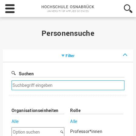
Hochschule
Osnabrück
-
University
of
Personensuche
Applied
Sciences
Filter
Suchen
Suchfilter
entfernen
Organisationseinheiten
Rolle
Alle
Alle
Option
Professor*innen