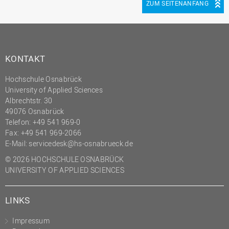
ZUM SEITENANFANG
Innenrevision
Institut für Musik
IT Service Center
KONTAKT
Kommunikation und
Marketing
Hochschule Osnabrück
University of Applied Sciences
LearningCenter
Albrechtstr. 30
Nachhaltigkeit
49076 Osnabrück
Telefon: +49 541 969-0
Personal
Fax: +49 541 969-2066
E-Mail:
servicedesk@hs-osnabrueck.de
Personalentwicklung
© 2026 HOCHSCHULE OSNABRÜCK
Personalrat
UNIVERSITY OF APPLIED SCIENCES
Präsidialbüro
Professional School
LINKS
Projekte des Präsidiums
Impressum
Projektmanagement Office