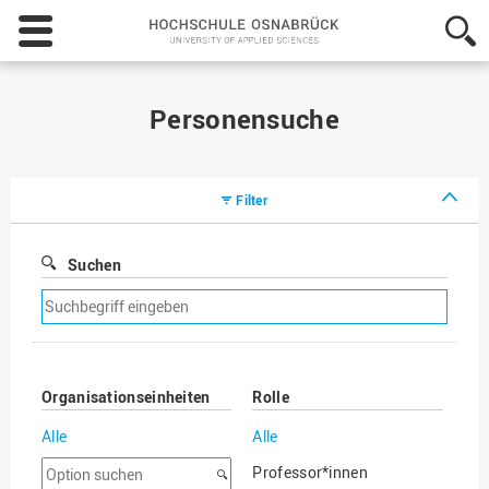
Hochschule
Osnabrück
-
University
of
Personensuche
Applied
Sciences
Filter
Suchen
Suchfilter
entfernen
Organisationseinheiten
Rolle
Alle
Alle
Option
Professor*innen