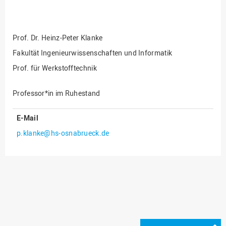
Fakultät
Ingenieurwissenschaften
und Informatik
Prof. Dr.
Heinz-Peter Klanke
Fakultät Management,
Kultur und Technik
Fakultät Ingenieurwissenschaften und Informatik
Prof. für Werkstofftechnik
Fakultät Wirtschafts- und
Sozialwissenschaften
Professor*in im Ruhestand
Finanzen
Forschung, Kooperation,
E-Mail
Drittmittel
p.klanke@hs-osnabrueck.de
Gebäude und Technik
Gesellschaftliches
Engagement
Gleichstellungsbüro
Hochschulleitung
Hochschulplanung/-
strategie